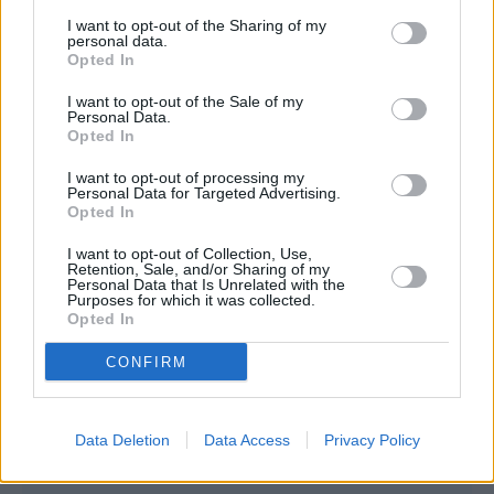
κατέστη δυνατή η επαναφορά του.
I want to opt-out of the Sharing of my
personal data.
Opted In
Συνεντεύξεις 18/11/2025
I want to opt-out of the Sale of my
Personal Data.
Δήμητρα Δερζέκου: «Λέω τη δική μου
Opted In
αλήθεια»
I want to opt-out of processing my
Personal Data for Targeted Advertising.
Opted In
I want to opt-out of Collection, Use,
Retention, Sale, and/or Sharing of my
Συνεντεύξεις 18/11/2025
Personal Data that Is Unrelated with the
Purposes for which it was collected.
Τζεφ Μοντάνα: «Κανένας δεν μπορεί
Opted In
να σου πει ποιος είσαι»
CONFIRM
Data Deletion
Data Access
Privacy Policy