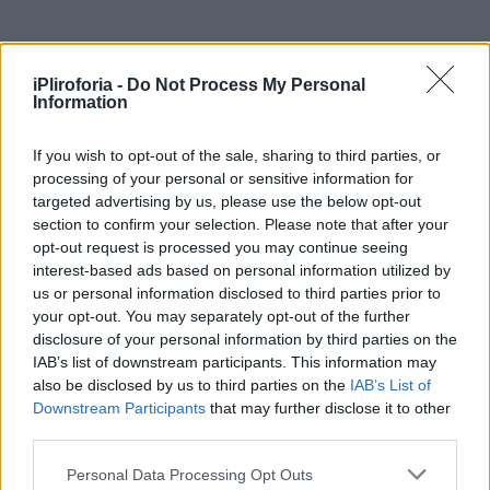
iPliroforia -
Do Not Process My Personal
Όπως αναφέρει το patrisnews.com, ο
Information
ηλικιωμένος αντιμετώπιζε προβλήματα
If you wish to opt-out of the sale, sharing to third parties, or
υγείας τα τελευταία χρόνια.
processing of your personal or sensitive information for
targeted advertising by us, please use the below opt-out
Το περιστατικό σημειώθηκε μπροστά στα
section to confirm your selection. Please note that after your
μάτια πολιτών και δικηγόρων που
opt-out request is processed you may continue seeing
interest-based ads based on personal information utilized by
βρίσκονταν εκείνη τη στιγμή στον χώρο.
us or personal information disclosed to third parties prior to
your opt-out. You may separately opt-out of the further
Άμεσα ειδοποιήθηκε το ΕΚΑΒ, με τους
disclosure of your personal information by third parties on the
IAB’s list of downstream participants. This information may
διασώστες να μεταφέρουν τον 81χρονο στο
also be disclosed by us to third parties on the
IAB’s List of
Νοσοκομείο Αμαλιάδας χωρίς αναπνοή και
Downstream Participants
that may further disclose it to other
third parties.
χωρίς σφυγμό. Παρά τις προσπάθειες
ανάνηψης από το ιατρικό προσωπικό, δεν
Personal Data Processing Opt Outs