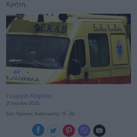
Υγεία
Κρήτη.
Γυναίκα
Καιρός
Γεωργία Κεφάλα
21 Ιουνίου 2025
Εκτ. Χρόνος Ανάγνωσης: 1λ. 2δ.