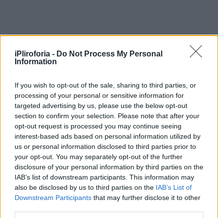
iPliroforia -
Do Not Process My Personal
Information
Από την πτώση ο ένας, ηλικίας 35 ετών,
If you wish to opt-out of the sale, sharing to third parties, or
έχασε τη ζωή του, ενώ ο δεύτερος
processing of your personal or sensitive information for
διακομίστηκε τραυματισμένος στο
targeted advertising by us, please use the below opt-out
section to confirm your selection. Please note that after your
νοσοκομείο των Χανίων, όπως αναφέρει το
opt-out request is processed you may continue seeing
neakriti.gr.
interest-based ads based on personal information utilized by
us or personal information disclosed to third parties prior to
Σύμφωνα με τις πρώτες πληροφορίες, οι δύο
your opt-out. You may separately opt-out of the further
disclosure of your personal information by third parties on the
άνδρες, αμφότεροι αλλοδαποί, έπεσαν από
IAB’s list of downstream participants. This information may
μεγάλο ύψος ενώ εργάζονταν σε κτίριο.
also be disclosed by us to third parties on the
IAB’s List of
Downstream Participants
that may further disclose it to other
third parties.
Οι Αρχές διεξάγουν έρευνα για να