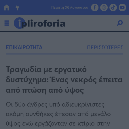
Πέμπτη 06 Αυγούστου
Ελλάδα
ΕΠΙΚΑΙΡΟΤΗΤΑ
ΠΕΡΙΣΣΟΤΕΡΕΣ
Οικονομία
Πολιτική
Τραγωδία με εργατικό
δυστύχημα: Ένας νεκρός έπειτα
Τράπεζες
από πτώση από ύψος
Επιδοτήσεις
Κόσμος
Οι δύο άνδρες υπό αδιευκρίνιστες
Lifestyle
ΕΣΠΑ
ακόμη συνθήκες έπεσαν από μεγάλο
Αθλητικά
ύψος ενώ εργάζονταν σε κτίριο στην