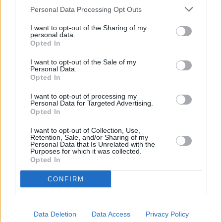
διαπιστωθεί κάτω υπό ποιες συνθήκες
Personal Data Processing Opt Outs
σημειώθηκε το περιστατικό.
I want to opt-out of the Sharing of my
personal data.
Opted In
Συνεντεύξεις 18/11/2025
I want to opt-out of the Sale of my
Personal Data.
Δήμητρα Δερζέκου: «Λέω τη δική μου
Opted In
αλήθεια»
I want to opt-out of processing my
Personal Data for Targeted Advertising.
Opted In
I want to opt-out of Collection, Use,
Retention, Sale, and/or Sharing of my
Συνεντεύξεις 18/11/2025
Personal Data that Is Unrelated with the
Purposes for which it was collected.
Τζεφ Μοντάνα: «Κανένας δεν μπορεί
Opted In
να σου πει ποιος είσαι»
CONFIRM
Data Deletion
Data Access
Privacy Policy