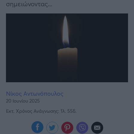
Υγεία
σημειώνοντας...
Γυναίκα
Καιρός
Νίκος Αντωνόπουλος
20 Ιουνίου 2025
Εκτ. Χρόνος Ανάγνωσης: 1λ. 55δ.