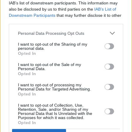
Λάμπρο Παπαδημητράκη σημειώνοντας:
IAB’s list of downstream participants. This information may
also be disclosed by us to third parties on the
IAB’s List of
Downstream Participants
that may further disclose it to other
“Σίγησε σήμερα η “φωνή” του Πολυτεχνείου.
third parties.
Ο σκηνοθέτης Λάμπρος Παπαδημητράκης
Personal Data Processing Opt Outs
δεν είναι πια μαζί μας. Ένας σπουδαίος
δημιουργός και δάσκαλος, με έντονη
I want to opt-out of the Sharing of my
personal data.
αντιδικτατορική δράση και συνδικαλιστική
Opted In
πάντα συμμετοχή σε όλους τους αγώνες της
I want to opt-out of the Sale of my
Personal Data.
Εταιρείας Ελλήνων Σκηνοθετών.
Opted In
Κινηματογραφιστής με πολυβραβευμένα
I want to opt-out of processing my
Personal Data for Targeted Advertising.
ντοκιμαντέρ και επώνυμο δημιουργικό έργο,
Opted In
όπως το εξαιρετικό ντοκιμαντέρ: “Κύπρος, η
I want to opt-out of Collection, Use,
Retention, Sale, and/or Sharing of my
Άλλη Πραγματικότητα”.
Personal Data that Is Unrelated with the
Purposes for which it was collected.
Opted In