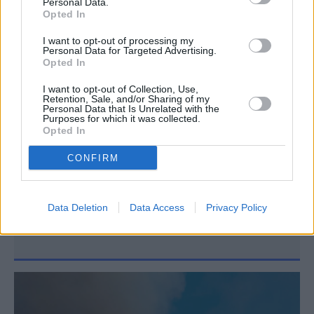
Personal Data.
μηχανήματα έργου και υδροφόρες ΟΤΑ.
Opted In
I want to opt-out of processing my
Personal Data for Targeted Advertising.
Opted In
Συνεντεύξεις 18/11/2025
I want to opt-out of Collection, Use,
Δήμητρα Δερζέκου: «Λέω τη δική μου
Retention, Sale, and/or Sharing of my
Personal Data that Is Unrelated with the
αλήθεια»
Purposes for which it was collected.
Opted In
CONFIRM
Συνεντεύξεις 18/11/2025
Τζεφ Μοντάνα: «Κανένας δεν μπορεί
Data Deletion
Data Access
Privacy Policy
να σου πει ποιος είσαι»