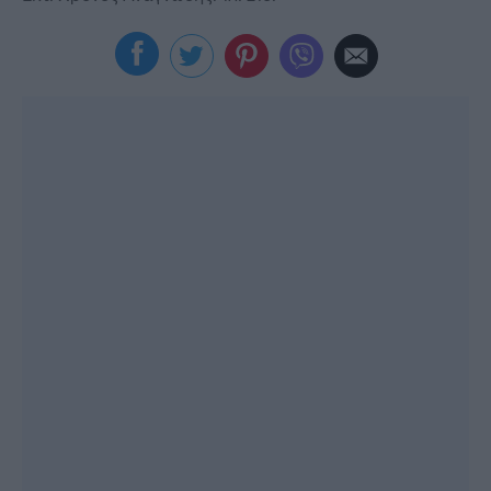
Viral
Κουζίνα
Ζώδια
Pet
Πίστη