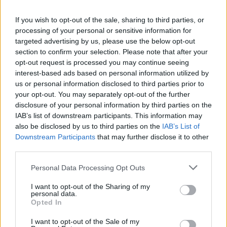
#πυροσβέστες
με 3 ομάδες
If you wish to opt-out of the sale, sharing to third parties, or
πεζοπόρων της 4ης και 20ης ΕΜΟΔΕ,
processing of your personal or sensitive information for
15 οχήματα, 2 Ε/Π και 2 Α/Φ.
targeted advertising by us, please use the below opt-out
section to confirm your selection. Please note that after your
Συνδρομή από μηχανήματα έργου και
opt-out request is processed you may continue seeing
υδροφόρες ΟΤΑ.
interest-based ads based on personal information utilized by
us or personal information disclosed to third parties prior to
— Πυροσβεστικό Σώμα
your opt-out. You may separately opt-out of the further
disclosure of your personal information by third parties on the
(@pyrosvestiki)
May 19, 2025
IAB’s list of downstream participants. This information may
also be disclosed by us to third parties on the
IAB’s List of
Downstream Participants
that may further disclose it to other
Στο σημείο έσπευσαν δύο αεροσκάφη και
third parties.
δύο ελικόπτερα. Παράλληλα, ενισχύθηκαν οι
Personal Data Processing Opt Outs
επίγειες δυνάμεις, καθώς στο σημείο
I want to opt-out of the Sharing of my
επιχειρούν 50 πυροσβέστες με 3 ομάδες
personal data.
Opted In
πεζοπόρων της 4ης και 20ης ΕΜΟΔΕ, 15
οχήματα, ενώ συνδρομή παρέχουν
I want to opt-out of the Sale of my