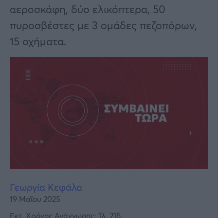
Υγεία
αεροσκάφη, δύο ελικόπτερα, 50
Γυναίκα
πυροσβέστες με 3 ομάδες πεζοπόρων,
15 οχήματα.
Καιρός
Γεωργία Κεφάλα
19 Μαΐου 2025
Εκτ. Χρόνος Ανάγνωσης: 1λ. 21δ.