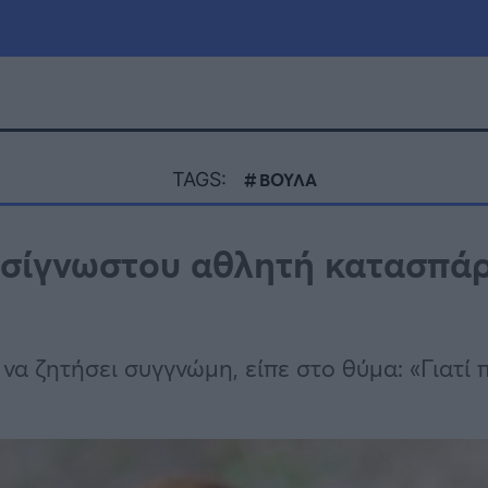
μία
Πολιτική
Τράπεζες
TAGS:
ΒΟΥΛΑ
Επιδοτήσεις
le
Αθλητικά
ασίγνωστου αθλητή κατασπά
ΕΣΠΑ
α
Καιρός
 να ζητήσει συγγνώμη, είπε στο θύμα: «Γιατί