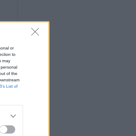
«ενόχληση» με τους πολίτες
για τα Τέμπη- «Αυτή η χώρα
είχε και άλλα δυστυχήματα»
ΠΙΣΤΗ
16:09
Μήτηρ του Ιησού: Προσευχή
στην Παναγία για τις δύσκολες
στιγμές
sonal or
ection to
ΥΓΕΙΑ
15:42
ou may
Συναγερμός στις ευρωπαϊκές
 personal
αγορές: Ανακαλούνται
out of the
πεπόνια και σταφύλια με
 downstream
φυτοφάρμακα
B’s List of
GOSSIP
15:12
Νεφέλη Μεγκ: Το βίντεο για τη
Σίσσυ Χρηστίδου έφερε
αντιδράσεις – «Είμαστε ok με
τα ενέσιμα;»
ΕΛΛΑΔΑ
14:46