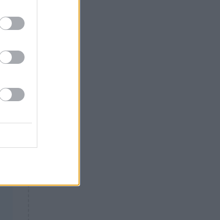
Θλίψη: Έφυγε από τη ζωή
γνωστός Έλληνας ηθοποιός
ο
ια