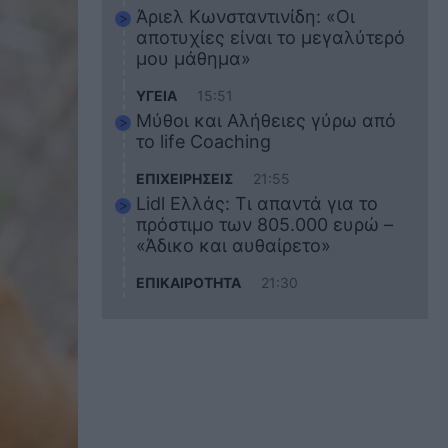
Άριελ Κωνσταντινίδη: «Οι
αποτυχίες είναι το μεγαλύτερό
μου μάθημα»
ΥΓΕΙΑ
15:51
Μύθοι και Αλήθειες γύρω από
το life Coaching
ΕΠΙΧΕΙΡΗΣΕΙΣ
21:55
Lidl Ελλάς: Τι απαντά για το
πρόστιμο των 805.000 ευρώ –
«Άδικο και αυθαίρετο»
ΕΠΙΚΑΙΡΟΤΗΤΑ
21:30
Στο εκπαιδευτικό του ταξίδι
σκοτώθηκε ο 20χρονος
ναυτικός του Blue Star Chios –
Πώς έγινε το τραγικό
δυστύχημα
ΖΩΔΙΑ
21:10
Αυτά τα 3 ζώδια θα πετύχουν