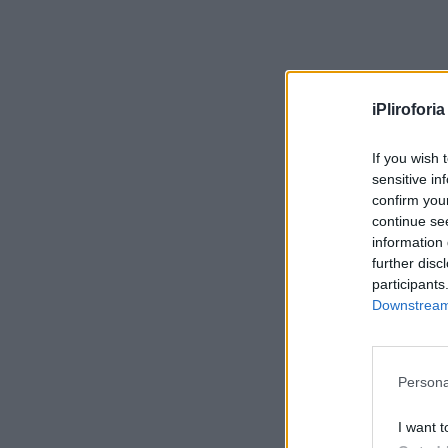
iPliroforia
If you wish 
sensitive in
confirm you
continue se
information 
further disc
participants
Downstream 
Persona
I want t