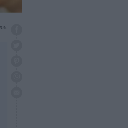
το 2026: Πότε θα έρθει η
μεγάλη αλλαγή
ΕΠΙΚΑΙΡΟΤΗΤΑ
20:45
Τραγωδία στη Λάρισα: Νεκρός
20δ.
50χρονος με αδιανόητο τρόπο
ΥΓΕΙΑ
20:20
Ελάχιστοι τη γνωρίζουν: Η
βιταμίνη που καταπολεμά
κατάθλιψη, κούραση, κόπωση
ΕΠΙΚΑΙΡΟΤΗΤΑ
19:50
ΕΚΤΑΚΤΟ: Σεισμός τώρα στην
Αττική
ΕΠΙΚΑΙΡΟΤΗΤΑ
19:20
«Συναγερμός» τώρα στη
Γλυφάδα
ΕΠΙΚΑΙΡΟΤΗΤΑ
18:45
Θλίψη: Πέθανε πολύτεκνη