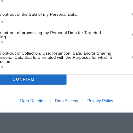
In
o opt-out of the Sale of my Personal Data.
ναίκα αντί να ζητήσει συγγνώμη, απευθύνθηκε στ
In
ασες από εκεί που ήταν ο σκύλος;». Ο άνδρας
to opt-out of processing my Personal Data for Targeted
ing.
In
τις Αρχές, καθώς το 2023 είχε καταγραφεί παρόμο
o opt-out of Collection, Use, Retention, Sale, and/or Sharing
ersonal Data that Is Unrelated with the Purposes for which it
 παιδιού που επέστρεφε από το σχολείο. Το παιδί
lected.
In
CONFIRM
Data Deletion
Data Access
Privacy Policy