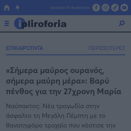
Δευτέρα 10 Αυγούστου
Ελλάδα
ΕΠΙΚΑΙΡΟΤΗΤΑ
ΠΕΡΙΣΣΟΤΕΡΕΣ
Οικονομία
Πολιτική
«Σήμερα μαύρος ουρανός,
σήμερα μαύρη μέρα»: Βαρύ
Τράπεζες
πένθος για την 27χρονη Μαρία
Επιδοτήσεις
Κόσμος
Ναύπακτος: Νέα τραγωδία στην
Lifestyle
ΕΣΠΑ
άσφαλτο τη Μεγάλη Πέμπτη με το
Αθλητικά
θανατηφόρο τροχαίο που κόστισε την