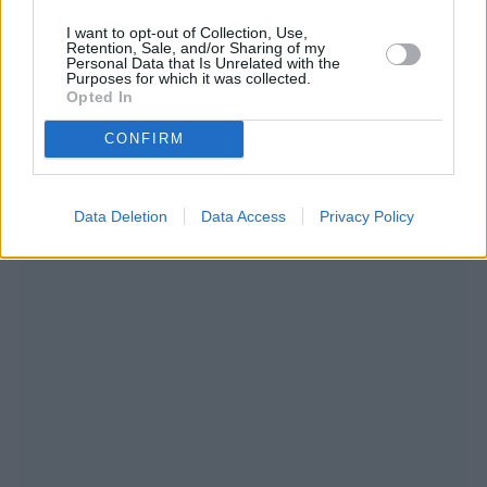
απρόσμενη απώλεια της εθελοντριας
I want to opt-out of Collection, Use,
φαρμακοποιού της δομης ΜΑΡΙΑΣ
Retention, Sale, and/or Sharing of my
Personal Data that Is Unrelated with the
ΔΡΟΣΟΠΟΥΛΟΥ, κορης της αγαπημένης μας
Purposes for which it was collected.
Opted In
εθελοντριας ΛΕΝΑΣ ΑΔΑΜΌΠΟΥΛΟΥ
CONFIRM
Data Deletion
Data Access
Privacy Policy