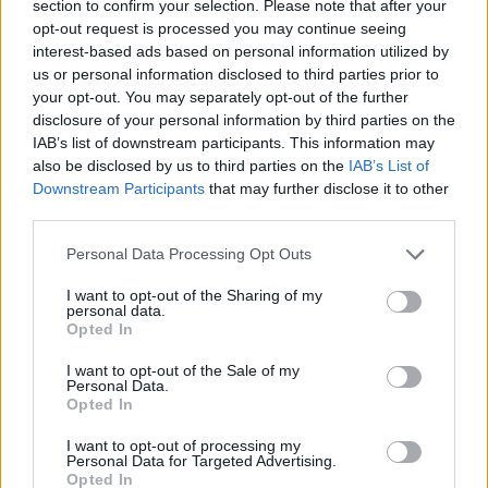
section to confirm your selection. Please note that after your
opt-out request is processed you may continue seeing
«Σήμερα μαύρος ουρανός, σήμερα μαύρη
interest-based ads based on personal information utilized by
μέρα»
us or personal information disclosed to third parties prior to
your opt-out. You may separately opt-out of the further
Το Κοινωνικό Ιατρείο – Φαρμακείο
disclosure of your personal information by third parties on the
IAB’s list of downstream participants. This information may
Ναυπακτίας όπου εργαζόταν ως εθελόντρια
also be disclosed by us to third parties on the
IAB’s List of
η νεαρή κοπέλα με μία ανάρτηση που έκανε
Downstream Participants
that may further disclose it to other
third parties.
στα μέσα κοινωνικής δικτύωσης
αποχαιρέτισε την κοπέλα.
Personal Data Processing Opt Outs
I want to opt-out of the Sharing of my
«ΣΉΜΕΡΑ ΜΑΥΡΟΣ ΟΥΡΑΝΌΣ.. ΣΗΜΕΡΑ
personal data.
Opted In
ΜΑΥΡΗ ΜΕΡΑ.
I want to opt-out of the Sale of my
Personal Data.
Το ΔΣ,τα μελη & οι φίλοι του Κοινωνικου
Opted In
Ιατρείου – Φαρμακείου Ναυπακτίας “Ολοι
I want to opt-out of processing my
Μαζι”, θρηνούμε με βαθυτατη οδύνη για την
Personal Data for Targeted Advertising.
Opted In