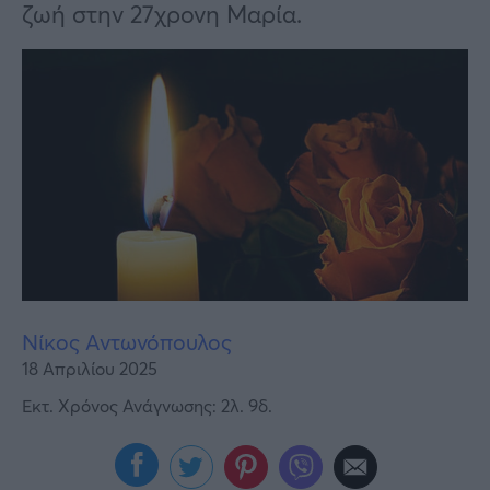
Υγεία
ζωή στην 27χρονη Μαρία.
Γυναίκα
Καιρός
Νίκος Αντωνόπουλος
18 Απριλίου 2025
Εκτ. Χρόνος Ανάγνωσης: 2λ. 9δ.