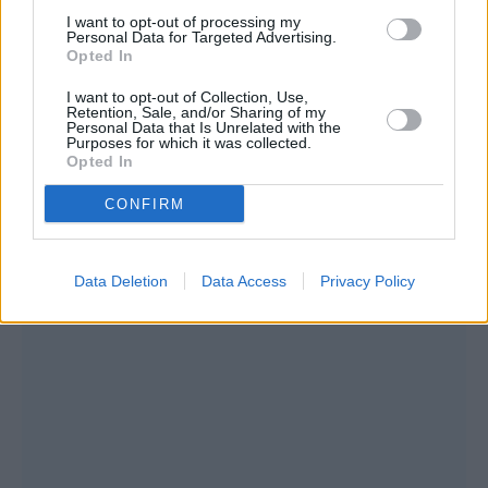
υπ’ αριθ. 98/24 Έκθεσης Δοκιμών/
I want to opt-out of processing my
Personal Data for Targeted Advertising.
Αναλύσεων της Δ/νσης Εργαστηρίων του
Opted In
ΕΟΦ .
I want to opt-out of Collection, Use,
Retention, Sale, and/or Sharing of my
Personal Data that Is Unrelated with the
Purposes for which it was collected.
Opted In
CONFIRM
Data Deletion
Data Access
Privacy Policy