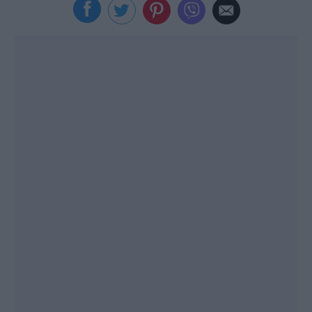
Viral
Κουζίνα
Ζώδια
Pet
Πίστη