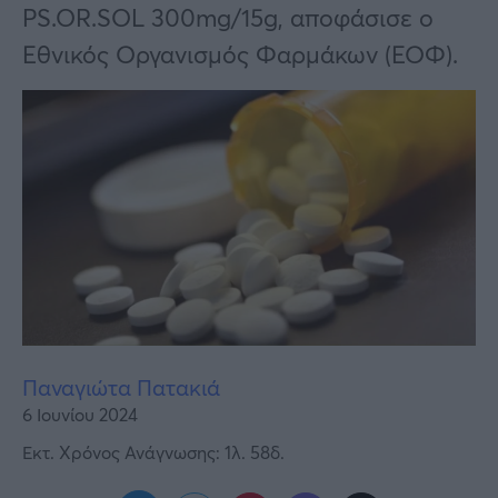
Υγεία
PS.OR.SOL 300mg/15g, αποφάσισε ο
Εθνικός Οργανισμός Φαρμάκων (ΕΟΦ).
Γυναίκα
Καιρός
Παναγιώτα Πατακιά
6 Ιουνίου 2024
Εκτ. Χρόνος Ανάγνωσης: 1λ. 58δ.