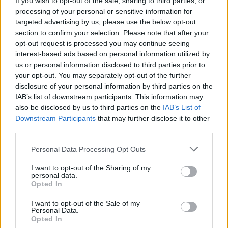
If you wish to opt-out of the sale, sharing to third parties, or
processing of your personal or sensitive information for
targeted advertising by us, please use the below opt-out
section to confirm your selection. Please note that after your
opt-out request is processed you may continue seeing
interest-based ads based on personal information utilized by
Η ανακοίνωση του ΕΟΦ
us or personal information disclosed to third parties prior to
your opt-out. You may separately opt-out of the further
«Αποφασίζουμε την ανάκληση της παρτίδας
disclosure of your personal information by third parties on the
IAB’s list of downstream participants. This information may
19723 του φαρμακευτικού προϊόντος VIOFER
also be disclosed by us to third parties on the
IAB’s List of
PS.OR.SOL 300mg/15g λόγω του ότι κατά
Downstream Participants
that may further disclose it to other
third parties.
τον έλεγχο εμφάνισης της πρωτογενούς
συσκευασίας παρατηρήθηκαν μη κανονικά
Personal Data Processing Opt Outs
ευρήματα (εντοπίσθηκαν υπολείμματα
I want to opt-out of the Sharing of my
personal data.
πλαστικού στο λαιμό ή/και στο υποπώμα
Opted In
φιαλιδίων μετά την αποσφράγιση τους,
I want to opt-out of the Sale of my
διαπιστώθηκε διαρρηγμένος δακτύλιος
Personal Data.
Opted In
ασφαλείας σε ορισμένα φιαλίδια) βάση της