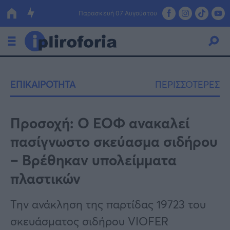
Παρασκευή 07 Αυγούστου
Ελλάδα
ΕΠΙΚΑΙΡΟΤΗΤΑ
ΠΕΡΙΣΣΟΤΕΡΕΣ
Οικονομία
Πολιτική
Προσοχή: Ο ΕΟΦ ανακαλεί
πασίγνωστο σκεύασμα σιδήρου
Τράπεζες
– Βρέθηκαν υπολείμματα
Επιδοτήσεις
Κόσμος
πλαστικών
Lifestyle
ΕΣΠΑ
Την ανάκληση της παρτίδας 19723 του
Αθλητικά
σκευάσματος σιδήρου VIOFER