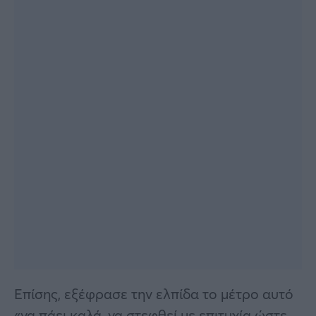
Επίσης, εξέφρασε την ελπίδα το μέτρο αυτό
«να πάει καλά, να στεφθεί με επιτυχία ώστε