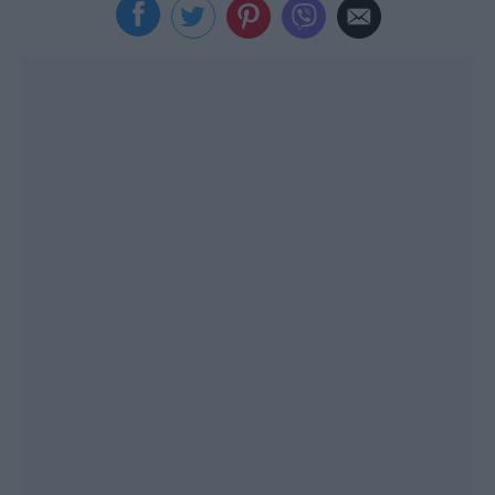
Viral
Κουζίνα
Ζώδια
Pet
Πίστη