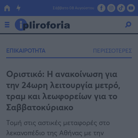
Σάββατο 08 Αυγούστου
Ελλάδα
ΕΠΙΚΑΙΡΟΤΗΤΑ
ΠΕΡΙΣΣΟΤΕΡΕΣ
Οικονομία
Πολιτική
Οριστικό: Η ανακοίνωση για
την 24ωρη λειτουργία μετρό,
Τράπεζες
τραμ και λεωφορείων για το
Επιδοτήσεις
Κόσμος
Σαββατοκύριακο
Lifestyle
ΕΣΠΑ
Τομή στις αστικές μεταφορές στο
Αθλητικά
λεκανοπέδιο της Αθήνας με την