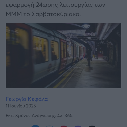
Υγεία
εφαρμογή 24ωρης λειτουργίας των
ΜΜΜ το Σαββατοκύριακο.
Γυναίκα
Καιρός
Γεωργία Κεφάλα
11 Ιουνίου 2025
Εκτ. Χρόνος Ανάγνωσης: 4λ. 36δ.