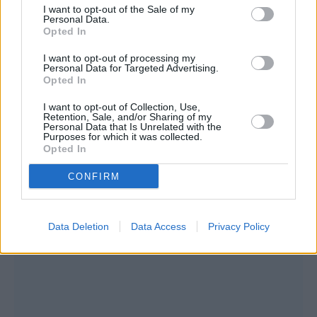
I want to opt-out of the Sale of my
κακές συνήθειες. Η κυβέρνηση, είπε, δεν
Personal Data.
Opted In
επέλεξε να μείνει «στη λογική του
παρατηρητή και της ατομικής ευθύνης του
I want to opt-out of processing my
Personal Data for Targeted Advertising.
κάθε οδηγού στους ελληνικούς δρόμους,
Opted In
αλλά επιλέξαμε να μπούμε στο κάδρο ως
I want to opt-out of Collection, Use,
Retention, Sale, and/or Sharing of my
Πολιτεία, στο κάδρο της ευθύνης και της
Personal Data that Is Unrelated with the
Purposes for which it was collected.
δράσης και να αλλάξουν σημαντικά
Opted In
πράγματα στον ΚΟΚ».
CONFIRM
Data Deletion
Data Access
Privacy Policy