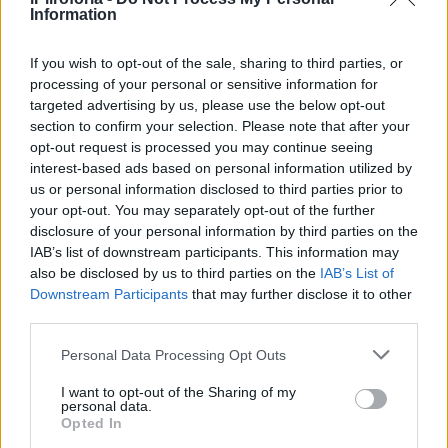
Information
If you wish to opt-out of the sale, sharing to third parties, or
processing of your personal or sensitive information for
targeted advertising by us, please use the below opt-out
«Υπέρ» του νομοσχεδίου, επί της Αρχής,
section to confirm your selection. Please note that after your
ψήφισαν ΝΔ, ΠΑΣΟΚ- ΚΙΝΑΛ, ΣΥΡΙΖΑ, Νίκη
opt-out request is processed you may continue seeing
interest-based ads based on personal information utilized by
και «Σπαρτιάτες». Καταψήφισαν ΚΚΕ και
us or personal information disclosed to third parties prior to
Ελληνική Λύση, ενώ με το «παρών» τάχθηκαν
your opt-out. You may separately opt-out of the further
disclosure of your personal information by third parties on the
Νέα Αριστερά και Πλεύση Ελευθερίας.
IAB’s list of downstream participants. This information may
also be disclosed by us to third parties on the
IAB’s List of
Ο αναπληρωτής υπουργός Υποδομών και
Downstream Participants
that may further disclose it to other
third parties.
Μεταφορών Κωνσταντίνος Κυρανάκης,
ολοκληρώνοντας την συζήτηση του
Personal Data Processing Opt Outs
νομοσχεδίου, τόνισε ότι «ο στόχος μας είναι
I want to opt-out of the Sharing of my
personal data.
να προστατεύσουμε ζωές από τους
Opted In
επικίνδυνους οδηγούς» και να αποτραπούν