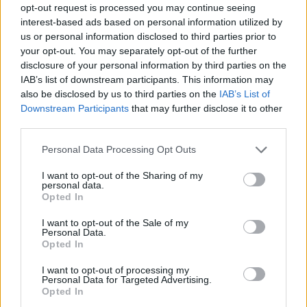
opt-out request is processed you may continue seeing
interest-based ads based on personal information utilized by
us or personal information disclosed to third parties prior to
your opt-out. You may separately opt-out of the further
disclosure of your personal information by third parties on the
IAB’s list of downstream participants. This information may
also be disclosed by us to third parties on the
IAB’s List of
Downstream Participants
that may further disclose it to other
third parties.
Στις ΗΠΑ, η συμμαχία μεγάλων
αυτοκινητοβιομηχανιών και προμηθευτών
Personal Data Processing Opt Outs
έστειλε έκκληση στην κυβέρνηση,
I want to opt-out of the Sharing of my
personal data.
επισημαίνοντας τον κίνδυνο έλλειψης των
Opted In
απαραίτητων μαγνητών. Παρά τις
I want to opt-out of the Sale of my
προσπάθειες για ανακύκλωση και εξόρυξη
Personal Data.
Opted In
σε άλλες χώρες, η Κίνα παραμένει κυρίαρχη
I want to opt-out of processing my
στην επεξεργασία, καθιστώντας το
Personal Data for Targeted Advertising.
Opted In
πρόβλημα ιδιαίτερα σύνθετο και