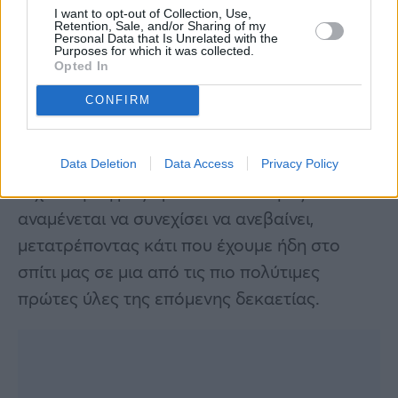
μακροχρόνιο.
I want to opt-out of Collection, Use,
Retention, Sale, and/or Sharing of my
Personal Data that Is Unrelated with the
Purposes for which it was collected.
Καθώς η ζήτηση για ηλεκτροκίνηση
Opted In
εκτοξεύεται, η ανάγκη για αυτούς τους
CONFIRM
σπάνιους μαγνήτες γίνεται πιο επιτακτική
από ποτέ. Όλοι πλέον μιλούν για τον «μαύρο
χρυσό» που κρατά στα χέρια του την
Data Deletion
Data Access
Privacy Policy
τεχνολογική μας πρόοδο — και η αξία του
αναμένεται να συνεχίσει να ανεβαίνει,
μετατρέποντας κάτι που έχουμε ήδη στο
σπίτι μας σε μια από τις πιο πολύτιμες
πρώτες ύλες της επόμενης δεκαετίας.