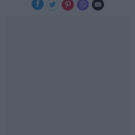
Viral
Κουζίνα
Ζώδια
Pet
Πίστη