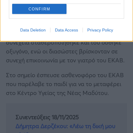
CONFIRM
Στο σημείο έσπευσαν μέσα σε ελάχιστα
λεπτά και άλλοι διασώστες και με τη βοήθεια
Data Deletion
Data Access
Privacy Policy
όλων το παιδί επανήλθε άμεσα στη ζωή. Στη
συνέχεια σταθεροποιήθηκε και του δόθηκε
οξυγόνο, ενώ οι διασώστες βρίσκονταν σε
συνεχή επικοινωνία με τον γιατρό του ΕΚΑΒ.
Στο σημείο έσπευσε ασθενοφόρο του ΕΚΑΒ
που παρέλαβε το παιδί για να το μεταφέρει
στο Κέντρο Υγείας της Νέας Μαδύτου.
Συνεντεύξεις 18/11/2025
Δήμητρα Δερζέκου: «Λέω τη δική μου