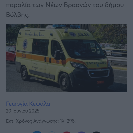
Υγεία
παραλία των Νέων Βρασνών του δήμου
Βόλβης.
Γυναίκα
Καιρός
Γεωργία Κεφάλα
20 Ιουνίου 2025
Εκτ. Χρόνος Ανάγνωσης: 1λ. 29δ.