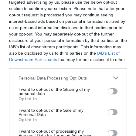
targeted advertising by us, please use the below opt-out
section to confirm your selection. Please note that after your
opt-out request is processed you may continue seeing
interest-based ads based on personal information utilized by
us or personal information disclosed to third parties prior to
your opt-out. You may separately opt-out of the further
disclosure of your personal information by third parties on the
IAB’s list of downstream participants. This information may
also be disclosed by us to third parties on the
IAB’s List of
Downstream Participants
that may further disclose it to other
third parties.
Personal Data Processing Opt Outs
I want to opt-out of the Sharing of my
personal data.
Opted In
Σε τέτοιες περιπτώσεις, θα χρειαστεί ο
πολίτης να απευθυνθεί στο αρμόδιο
I want to opt-out of the Sale of my
Personal Data.
ληξιαρχείο, ώστε να γίνει επιτόπου η
Opted In
διόρθωση και να ευθυγραμμιστούν τα
I want to opt-out of processing my
Personal Data for Targeted Advertising.