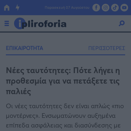
Παρασκευή 07 Αυγούστου
Ελλάδα
ΕΠΙΚΑΙΡΟΤΗΤΑ
ΠΕΡΙΣΣΟΤΕΡΕΣ
Οικονομία
Πολιτική
Νέες ταυτότητες: Πότε λήγει η
προθεσμία για να πετάξετε τις
Τράπεζες
παλιές
Επιδοτήσεις
Κόσμος
Οι νέες ταυτότητες δεν είναι απλώς «πιο
Lifestyle
ΕΣΠΑ
μοντέρνες». Ενσωματώνουν αυξημένα
Αθλητικά
επίπεδα ασφάλειας και διασύνδεσης με