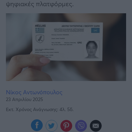
Υγεία
ψηφιακές πλατφόρμες.
Γυναίκα
Καιρός
Νίκος Αντωνόπουλος
23 Απριλίου 2025
Εκτ. Χρόνος Ανάγνωσης: 4λ. 5δ.