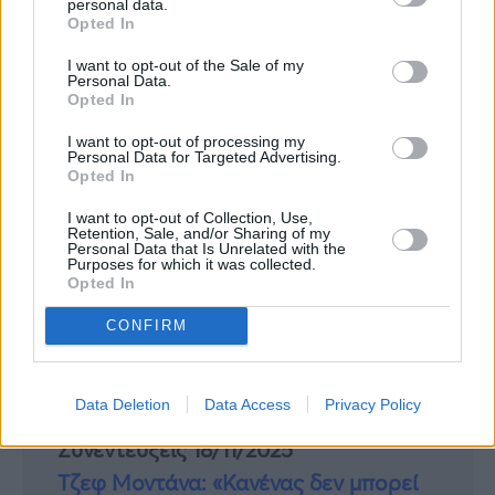
personal data.
Opted In
I want to opt-out of the Sale of my
Personal Data.
Opted In
I want to opt-out of processing my
Personal Data for Targeted Advertising.
Opted In
Περισσότερες
Ειδήσεις σήμερα
I want to opt-out of Collection, Use,
Retention, Sale, and/or Sharing of my
Personal Data that Is Unrelated with the
Purposes for which it was collected.
Συνεντεύξεις 18/11/2025
Opted In
Δήμητρα Δερζέκου: «Λέω τη δική μου
CONFIRM
αλήθεια»
Data Deletion
Data Access
Privacy Policy
Συνεντεύξεις 18/11/2025
Τζεφ Μοντάνα: «Κανένας δεν μπορεί