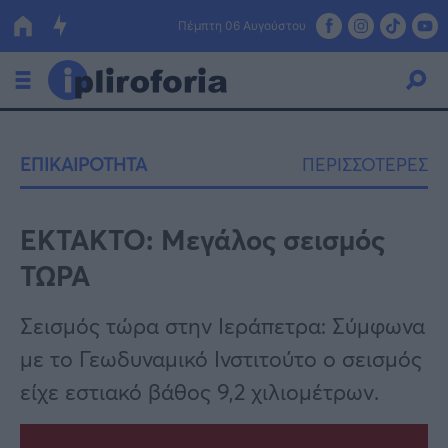
Πέμπτη 06 Αυγούστου
Ελλάδα
ΕΠΙΚΑΙΡΟΤΗΤΑ
ΠΕΡΙΣΣΟΤΕΡΕΣ
Οικονομία
Πολιτική
ΕΚΤΑΚΤΟ: Μεγάλος σεισμός
ΤΩΡΑ
Τράπεζες
Επιδοτήσεις
Κόσμος
Σεισμός τώρα στην Ιεράπετρα: Σύμφωνα
με το Γεωδυναμικό Ινστιτούτο ο σεισμός
Lifestyle
ΕΣΠΑ
είχε εστιακό βάθος 9,2 χιλιομέτρων.
Αθλητικά