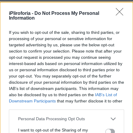
iPliroforia -
Do Not Process My Personal
Information
If you wish to opt-out of the sale, sharing to third parties, or
Ισχυρός σεισμός μεγέθους 5,3 Ρίχτερ
processing of your personal or sensitive information for
targeted advertising by us, please use the below opt-out
σημειώθηκε το μεσημέρι της Τρίτης 3
section to confirm your selection. Please note that after your
Ιουνίου.
opt-out request is processed you may continue seeing
interest-based ads based on personal information utilized by
us or personal information disclosed to third parties prior to
Σύμφωνα με το Γεωδυναμικό Ινστιτούτο ο
your opt-out. You may separately opt-out of the further
σεισμός είχε εστιακό βάθος 9,2 χιλιομέτρων,
disclosure of your personal information by third parties on the
ενώ το επίκεντρο καταγράφηκε 14
IAB’s list of downstream participants. This information may
also be disclosed by us to third parties on the
IAB’s List of
χιλιόμετρα ανατολικά της Χρυσής Λασιθίου.
Downstream Participants
that may further disclose it to other
third parties.
Personal Data Processing Opt Outs
I want to opt-out of the Sharing of my