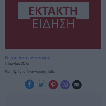
Υγεία
Γυναίκα
Καιρός
Νίκος Αντωνόπουλος
3 Ιουνίου 2025
Εκτ. Χρόνος Ανάγνωσης: 36δ.