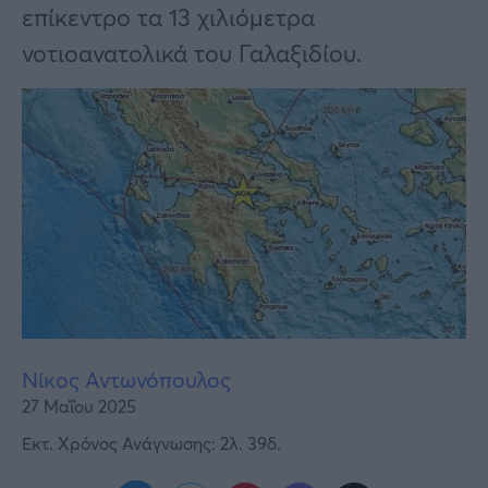
Υγεία
επίκεντρο τα 13 χιλιόμετρα
νοτιοανατολικά του Γαλαξιδίου.
Γυναίκα
Καιρός
Νίκος Αντωνόπουλος
27 Μαΐου 2025
Εκτ. Χρόνος Ανάγνωσης: 2λ. 39δ.