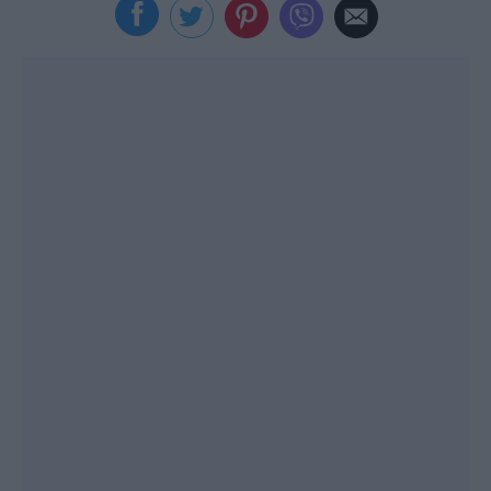
Viral
Κουζίνα
Ζώδια
Pet
Πίστη