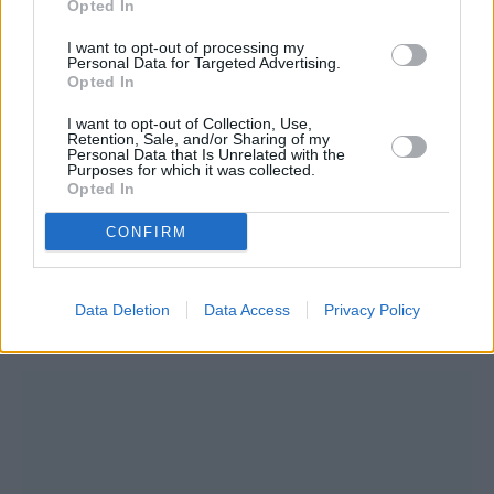
1992 και το 2022 είχαν σημειωθεί σεισμοί 5,9
Opted In
και 5 Ρίχτερ αντίστοιχα.
I want to opt-out of processing my
Personal Data for Targeted Advertising.
Opted In
«Ο χώρος έχει δώσει μεγαλύτερους σεισμούς
I want to opt-out of Collection, Use,
στην συγκεκριμένη περιοχή, ο ισχυρότερος
Retention, Sale, and/or Sharing of my
Personal Data that Is Unrelated with the
των τελευταίων δεκαετιών έγινε το 1992 με
Purposes for which it was collected.
Opted In
μέγεθος 5,9 Ρίχτερ στην ίδια περιοχή. Τον
Οκτώβριο του 2022 στην ίδια περιοχή είχε
CONFIRM
γίνει άλλος ένας σεισμός μεγέθους 5 Ρίχτερ ο
οποίος είχε δύο μικρούς μετασεισμούς»,
Data Deletion
Data Access
Privacy Policy
ανέφερε.