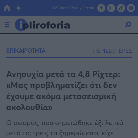
Σάββατο 08 Αυγούστου
Ελλάδα
ΕΠΙΚΑΙΡΟΤΗΤΑ
ΠΕΡΙΣΣΟΤΕΡΕΣ
Οικονομία
Πολιτική
Ανησυχία μετά τα 4,8 Ρίχτερ:
«Μας προβληματίζει ότι δεν
Τράπεζες
έχουμε ακόμα μετασεισμική
Επιδοτήσεις
Κόσμος
ακολουθία»
Lifestyle
ΕΣΠΑ
Ο σεισμός, που σημειώθηκε έξι λεπτά
Αθλητικά
μετά τις τρεις τα ξημερώματα, είχε