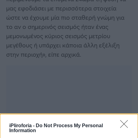
μας εφοδιάσει με περισσότερα στοιχεία
ώστε να έχουμε μία πιο σταθερή γνώμη για
το αν ο σημερινός σεισμός ήταν ένας
μεμονωμένος κύριος σεισμός μετρίου
μεγέθους ή υπάρχει κάποια άλλη εξέλιξη
στην περιοχή», είπε αρχικά.
iPliroforia -
Do Not Process My Personal
Information