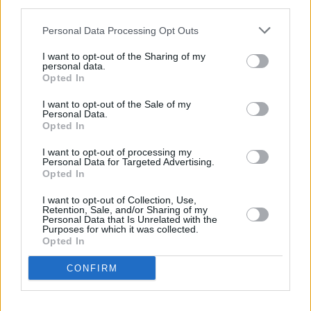
Δραστηριότητα: Καταγεγραμμένη σεισμική
third parties.
δράση τις τελευταίες δεκαετίες.
Personal Data Processing Opt Outs
I want to opt-out of the Sharing of my
Εκτίμηση: Πιθανή ενέργεια μέχρι 6,2 Ρίχτερ.
personal data.
Opted In
Κίνδυνος: Υψηλός – Πολύ κοντά στο
I want to opt-out of the Sale of my
αεροδρόμιο και σε πυκνοκατοικημένες
Personal Data.
Opted In
περιοχές.
I want to opt-out of processing my
Personal Data for Targeted Advertising.
4. Υποθαλάσσιο ρήγμα του Σαρωνικού
Opted In
(Αίγινα – Μέθανα – Πόρος)
I want to opt-out of Collection, Use,
Retention, Sale, and/or Sharing of my
Personal Data that Is Unrelated with the
Purposes for which it was collected.
Opted In
CONFIRM