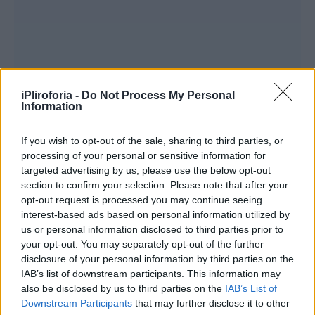
iPliroforia -
Do Not Process My Personal
Information
If you wish to opt-out of the sale, sharing to third parties, or
Εκτίμηση: Ικανό να δώσει σεισμό έως και 6,5
processing of your personal or sensitive information for
Ρίχτερ.
targeted advertising by us, please use the below opt-out
section to confirm your selection. Please note that after your
opt-out request is processed you may continue seeing
Κίνδυνος: Μέσος προς υψηλός – αφορά και
interest-based ads based on personal information utilized by
τα βόρεια προάστια της Αττικής.
us or personal information disclosed to third parties prior to
your opt-out. You may separately opt-out of the further
disclosure of your personal information by third parties on the
3. Ρήγμα της Ανατολικής Αττικής (Κορωπί –
IAB’s list of downstream participants. This information may
Μαρκόπουλο – Λαύριο)
also be disclosed by us to third parties on the
IAB’s List of
Downstream Participants
that may further disclose it to other