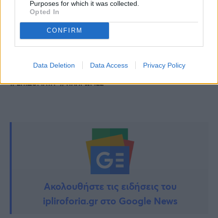
Purposes for which it was collected.
Ζώδια: Τι θα φέρει ο Μάιος – Οι τυχεροί και
Opted In
οι άτυχοι
CONFIRM
Πέθανε ο Πάπας Φραγκίσκος
Data Deletion
Data Access
Privacy Policy
TAGS:
ΕΠΙΔΟΜΑΤΑ
ΠΛΗΡΩΜΕΣ
Ακολουθήστε τις ειδήσεις του
ipliroforia.gr στο Google News