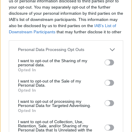
us or personal information disclosed to third parties prior to
your opt-out. You may separately opt-out of the further
disclosure of your personal information by third parties on the
IAB’s list of downstream participants. This information may
also be disclosed by us to third parties on the
IAB’s List of
Downstream Participants
that may further disclose it to other
third parties.
12.000.000 ευρώ σε 13.000 δικαιούχους στο
Personal Data Processing Opt Outs
πλαίσιο επιδοτούμενων προγραμμάτων
απασχόλησης.
I want to opt-out of the Sharing of my
personal data.
Opted In
250.000 ευρώ σε 3 δικαιούχους του
I want to opt-out of the Sale of my
προγράμματος «Σπίτι μου».
Personal Data.
Opted In
Περισσότερες
Ειδήσεις σήμερα
I want to opt-out of processing my
Personal Data for Targeted Advertising.
Opted In
Θλίψη: Μόλις 20 ετών νεαρός έχασε τη ζωή
του
I want to opt-out of Collection, Use,
Retention, Sale, and/or Sharing of my
Personal Data that Is Unrelated with the