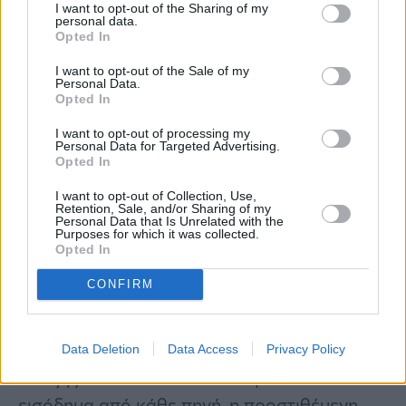
εκκρεμότητα ενώ, όταν διατεθεί προς αυτό η
I want to opt-out of the Sharing of my
personal data.
ηλεκτρονική πλατφόρμα, πρέπει να προβούν
Opted In
το συντομότερο δυνατό στην υποβολή της
I want to opt-out of the Sale of my
δήλωσής τους προκειμένου να προχωρήσουν
Personal Data.
Opted In
οι αρμόδιες υπηρεσίες στην έκδοση
I want to opt-out of processing my
αποφάσεων. Σε διαφορετική περίπτωση, η
Personal Data for Targeted Advertising.
Opted In
υπηρεσία θα προβαίνει σε έκδοση
απορριπτικής απόφασης λόγω μη
I want to opt-out of Collection, Use,
Retention, Sale, and/or Sharing of my
προσκόμισης δικαιολογητικών σύμφωνα με
Personal Data that Is Unrelated with the
Purposes for which it was collected.
τις ισχύουσες διατάξεις
Opted In
CONFIRM
διευκρινίζεται επίσης ότι για τον υπολογισμό
του συνολικού ατομικού καθαρού
εισοδήματος ανά έτος λαμβάνονται υπ’ όψιν
Data Deletion
Data Access
Privacy Policy
τα εξής ποσά: το συνολικό δηλωθέν
εισόδημα από κάθε πηγή, η προστιθέμενη