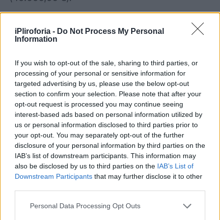
ενδεικτικά αναφέρεται ότι για τις αιτήσεις
iPliroforia -
Do Not Process My Personal
που θα υποβληθούν εντός του
Information
ημερολογιακού έτους 2024 θα ληφθούν
If you wish to opt-out of the sale, sharing to third parties, or
υπόψη τα εκκαθαριστικά σημειώματα με την
processing of your personal or sensitive information for
αντίστοιχη ένδειξη “φορολογικό έτος 2022”
targeted advertising by us, please use the below opt-out
και “φορολογικό έτος 2023”
section to confirm your selection. Please note that after your
opt-out request is processed you may continue seeing
interest-based ads based on personal information utilized by
σημειώνεται επίσης ότι αναφορικά με τις
us or personal information disclosed to third parties prior to
αιτήσεις που θα υποβάλλονται στην αρχή
your opt-out. You may separately opt-out of the further
disclosure of your personal information by third parties on the
εκάστου έτους και μέχρι να είναι δυνατή η
IAB’s list of downstream participants. This information may
υποβολή της δήλωσης φορολογίας για τα
also be disclosed by us to third parties on the
IAB’s List of
Downstream Participants
that may further disclose it to other
εισοδήματα που αποκτήθηκαν μέχρι την
third parties.
31/12 του προηγούμενου έτους, οι αιτήσεις
των ενδιαφερομένων θα παραμένουν σε
Personal Data Processing Opt Outs