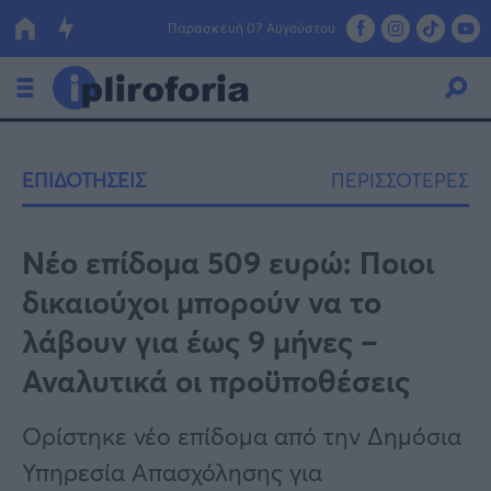
Παρασκευή 07 Αυγούστου
Ελλάδα
ΕΠΙΔΟΤΗΣΕΙΣ
ΠΕΡΙΣΣΟΤΕΡΕΣ
Οικονομία
Πολιτική
Νέο επίδομα 509 ευρώ: Ποιοι
δικαιούχοι μπορούν να το
Τράπεζες
λάβουν για έως 9 μήνες –
Επιδοτήσεις
Κόσμος
Αναλυτικά οι προϋποθέσεις
Lifestyle
ΕΣΠΑ
Ορίστηκε νέο επίδομα από την Δημόσια
Αθλητικά
Υπηρεσία Απασχόλησης για