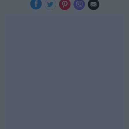
Viral
Κουζίνα
Ζώδια
Pet
Πίστη