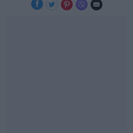
Viral
Κουζίνα
Ζώδια
Pet
Πίστη