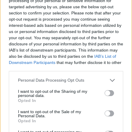
processing of your personal or sensitive information for
targeted advertising by us, please use the below opt-out
section to confirm your selection. Please note that after your
opt-out request is processed you may continue seeing
interest-based ads based on personal information utilized by
us or personal information disclosed to third parties prior to
your opt-out. You may separately opt-out of the further
disclosure of your personal information by third parties on the
IAB’s list of downstream participants. This information may
also be disclosed by us to third parties on the
IAB’s List of
Downstream Participants
that may further disclose it to other
third parties.
Personal Data Processing Opt Outs
I want to opt-out of the Sharing of my
personal data.
Opted In
Το μέτρο της κυβέρνησης για επιστροφή έως
και 800 ευρώ ετησίως στους ενοικιαστές, ως
I want to opt-out of the Sale of my
Personal Data.
αντιστάθμισμα στο αυξανόμενο κόστος
Opted In
στέγασης, κινδυνεύει να αποδειχθεί
I want to opt-out of processing my