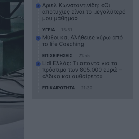
Άριελ Κωνσταντινίδη: «Οι
αποτυχίες είναι το μεγαλύτερό
μου μάθημα»
ΥΓΕΙΑ
15:51
Μύθοι και Αλήθειες γύρω από
το life Coaching
ΕΠΙΧΕΙΡΗΣΕΙΣ
21:55
Lidl Ελλάς: Τι απαντά για το
πρόστιμο των 805.000 ευρώ –
«Άδικο και αυθαίρετο»
ΕΠΙΚΑΙΡΟΤΗΤΑ
21:30
Στο εκπαιδευτικό του ταξίδι
σκοτώθηκε ο 20χρονος
ναυτικός του Blue Star Chios –
Πώς έγινε το τραγικό
δυστύχημα
ΖΩΔΙΑ
21:10
Αυτά τα 3 ζώδια θα πετύχουν