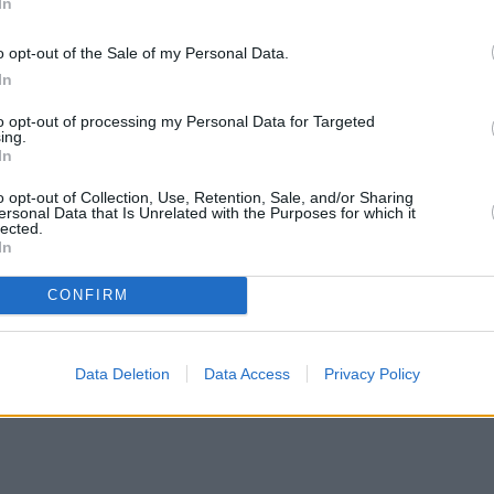
In
αριθμός επιχειρήσεων προκειμένου να ρυθμίσουν 
o opt-out of the Sale of my Personal Data.
In
to opt-out of processing my Personal Data for Targeted
ing.
In
 νομοσχέδιο με τίτλο «Ενίσχυση της Κεφαλαιαγορά
o opt-out of Collection, Use, Retention, Sale, and/or Sharing
 που είχαν ενταχθεί σε ρύθμιση οφειλών στην
ersonal Data that Is Unrelated with the Purposes for which it
lected.
χανισμού με βάση τον αλγόριθμο υπολογισμού το
In
αν λόγω μη καταβολής τριών τουλάχιστον δόσεων
CONFIRM
Data Deletion
Data Access
Privacy Policy