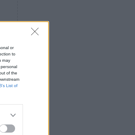
«ενόχληση» με τους πολίτες
για τα Τέμπη- «Αυτή η χώρα
είχε και άλλα δυστυχήματα»
ΠΙΣΤΗ
16:09
Μήτηρ του Ιησού: Προσευχή
στην Παναγία για τις δύσκολες
στιγμές
sonal or
ection to
ΥΓΕΙΑ
15:42
ou may
Συναγερμός στις ευρωπαϊκές
 personal
αγορές: Ανακαλούνται
out of the
πεπόνια και σταφύλια με
 downstream
φυτοφάρμακα
B’s List of
GOSSIP
15:12
Νεφέλη Μεγκ: Το βίντεο για τη
Σίσσυ Χρηστίδου έφερε
αντιδράσεις – «Είμαστε ok με
τα ενέσιμα;»
ΕΛΛΑΔΑ
14:46