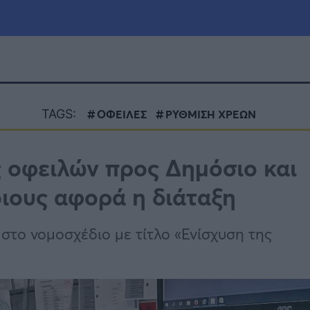
μία
Πολιτική
Τράπεζες
TAGS:
ΟΦΕΙΛΕΣ
ΡΥΘΜΙΣΗ ΧΡΕΩΝ
Επιδοτήσεις
le
Αθλητικά
ς οφειλών προς Δημόσιο και
ΕΣΠΑ
ιους αφορά η διάταξη
α
Καιρός
 στο νομοσχέδιο με τίτλο «Ενίσχυση της