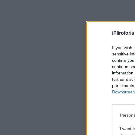
iPliroforia
If you wish 
sensitive in
confirm you
continue se
information 
further disc
participants
Downstream 
Persona
I want t