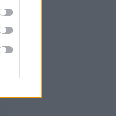
Θλίψη: Έφυγε από τη ζωή
τις
γνωστός Έλληνας ηθοποιός
ς
υ
.