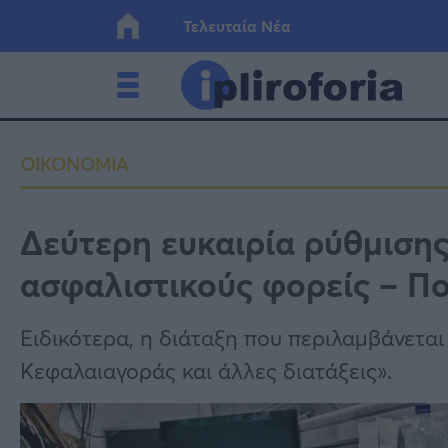
Τελευταία Νέα
Ελλάδα
Οικονο
ΟΙΚΟΝΟΜΙΑ
Κόσμος
Lifesty
Δεύτερη ευκαιρία ρύθμιση
ασφαλιστικούς φορείς – Πο
Υγεία
Γυναίκ
Ειδικότερα, η διάταξη που περιλαμβάνεται
Κεφαλαιαγοράς και άλλες διατάξεις».