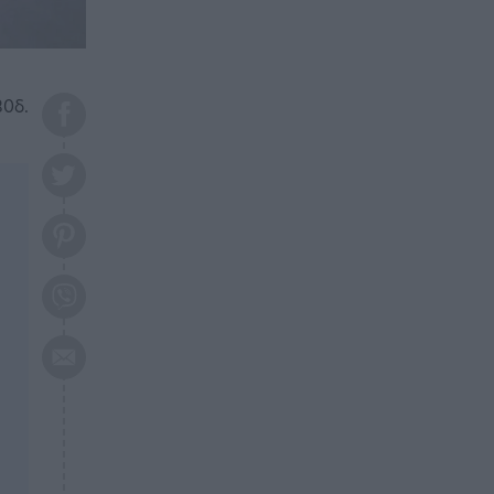
το 2026: Πότε θα έρθει η
μεγάλη αλλαγή
ΕΠΙΚΑΙΡΟΤΗΤΑ
20:45
Τραγωδία στη Λάρισα: Νεκρός
30δ.
50χρονος με αδιανόητο τρόπο
ΥΓΕΙΑ
20:20
Ελάχιστοι τη γνωρίζουν: Η
βιταμίνη που καταπολεμά
κατάθλιψη, κούραση, κόπωση
ΕΠΙΚΑΙΡΟΤΗΤΑ
19:50
ΕΚΤΑΚΤΟ: Σεισμός τώρα στην
Αττική
ΕΠΙΚΑΙΡΟΤΗΤΑ
19:20
«Συναγερμός» τώρα στη
Γλυφάδα
ΕΠΙΚΑΙΡΟΤΗΤΑ
18:45
Θλίψη: Πέθανε πολύτεκνη