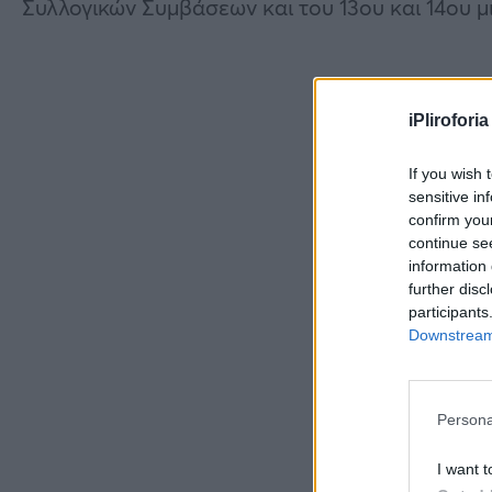
Συλλογικών Συμβάσεων και του 13ου και 14ου μ
iPliroforia
If you wish 
sensitive in
confirm you
continue se
information 
further disc
participants
Downstream 
Persona
I want t