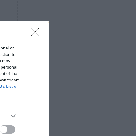
«ενόχληση» με τους πολίτες
για τα Τέμπη- «Αυτή η χώρα
είχε και άλλα δυστυχήματα»
ΠΙΣΤΗ
16:09
Μήτηρ του Ιησού: Προσευχή
στην Παναγία για τις δύσκολες
στιγμές
sonal or
ection to
ΥΓΕΙΑ
15:42
ou may
Συναγερμός στις ευρωπαϊκές
 personal
αγορές: Ανακαλούνται
out of the
πεπόνια και σταφύλια με
 downstream
φυτοφάρμακα
B’s List of
GOSSIP
15:12
Νεφέλη Μεγκ: Το βίντεο για τη
Σίσσυ Χρηστίδου έφερε
αντιδράσεις – «Είμαστε ok με
τα ενέσιμα;»
ΕΛΛΑΔΑ
14:46