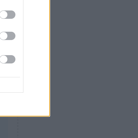
Θλίψη: Έφυγε από τη ζωή
γνωστός Έλληνας ηθοποιός
α
ι