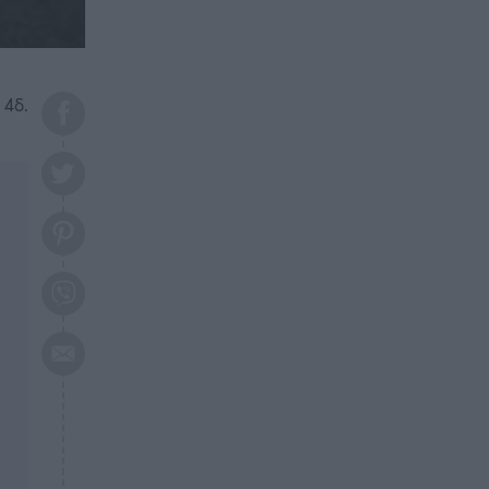
το 2026: Πότε θα έρθει η
μεγάλη αλλαγή
ΕΠΙΚΑΙΡΟΤΗΤΑ
20:45
Τραγωδία στη Λάρισα: Νεκρός
 4δ.
50χρονος με αδιανόητο τρόπο
ΥΓΕΙΑ
20:20
Ελάχιστοι τη γνωρίζουν: Η
βιταμίνη που καταπολεμά
κατάθλιψη, κούραση, κόπωση
ΕΠΙΚΑΙΡΟΤΗΤΑ
19:50
ΕΚΤΑΚΤΟ: Σεισμός τώρα στην
Αττική
ΕΠΙΚΑΙΡΟΤΗΤΑ
19:20
«Συναγερμός» τώρα στη
Γλυφάδα
ΕΠΙΚΑΙΡΟΤΗΤΑ
18:45
Θλίψη: Πέθανε πολύτεκνη