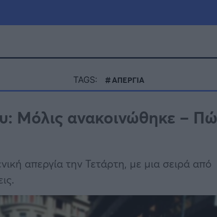
μία
Πολιτική
Τράπεζες
TAGS:
ΑΠΕΡΓΙΑ
Επιδοτήσεις
le
Αθλητικά
ου: Μόλις ανακοινώθηκε – Πώ
ΕΣΠΑ
α
Καιρός
νική απεργία την Τετάρτη, με μια σειρά από
ις.