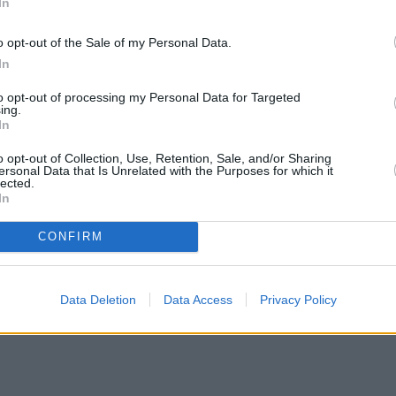
In
o opt-out of the Sale of my Personal Data.
In
ριο το πρωί της Τετάρτης στις 11:00 στην Πλατεί
to opt-out of processing my Personal Data for Targeted
πραγματοποιηθεί στο Σύνταγμα. Η απεργιακή
ing.
In
στις 10:30. Την ίδια ώρα είναι προγραμματισμένο
o opt-out of Collection, Use, Retention, Sale, and/or Sharing
ργιακές κινητοποιήσεις θα πραγματοποιηθούν κα
ersonal Data that Is Unrelated with the Purposes for which it
lected.
In
CONFIRM
νηθούν τα ΜΜΜ
στην απεργία της 9ης Απριλίου
Data Deletion
Data Access
Privacy Policy