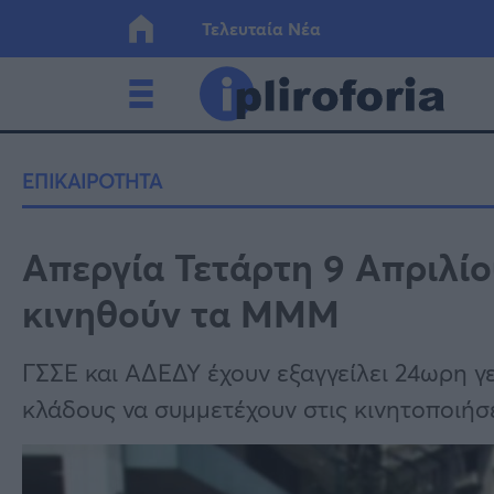
Τελευταία Νέα
Ελλάδα
Οικονο
ΕΠΙΚΑΙΡΟΤΗΤΑ
Κόσμος
Lifesty
Απεργία Τετάρτη 9 Απριλί
κινηθούν τα ΜΜΜ
Υγεία
Γυναίκ
ΓΣΣΕ και ΑΔΕΔΥ έχουν εξαγγείλει 24ωρη γε
κλάδους να συμμετέχουν στις κινητοποιήσε