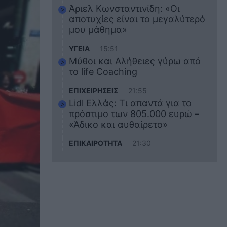
Άριελ Κωνσταντινίδη: «Οι
αποτυχίες είναι το μεγαλύτερό
μου μάθημα»
ΥΓΕΙΑ
15:51
Μύθοι και Αλήθειες γύρω από
το life Coaching
ΕΠΙΧΕΙΡΗΣΕΙΣ
21:55
Lidl Ελλάς: Τι απαντά για το
πρόστιμο των 805.000 ευρώ –
«Άδικο και αυθαίρετο»
ΕΠΙΚΑΙΡΟΤΗΤΑ
21:30
Στο εκπαιδευτικό του ταξίδι
σκοτώθηκε ο 20χρονος
ναυτικός του Blue Star Chios –
Πώς έγινε το τραγικό
δυστύχημα
ΖΩΔΙΑ
21:10
Αυτά τα 3 ζώδια θα πετύχουν