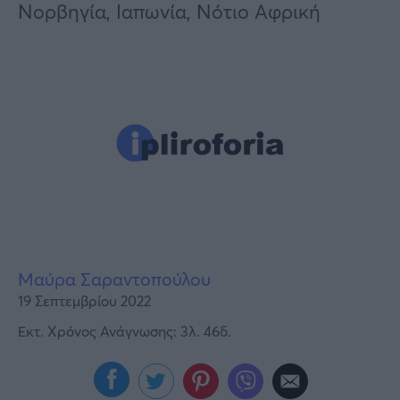
Υγεία
Νορβηγία, Ιαπωνία, Νότιο Αφρική
Γυναίκα
Καιρός
Μαύρα Σαραντοπούλου
19 Σεπτεμβρίου 2022
Εκτ. Χρόνος Ανάγνωσης: 3λ. 46δ.