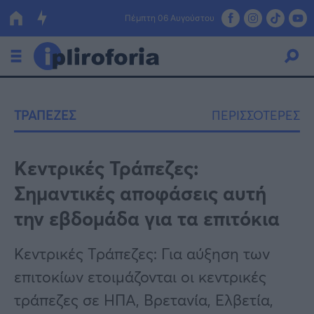
Πέμπτη 06 Αυγούστου
Ελλάδα
ΤΡΑΠΕΖΕΣ
ΠΕΡΙΣΣΟΤΕΡΕΣ
Οικονομία
Πολιτική
Κεντρικές Τράπεζες:
Σημαντικές αποφάσεις αυτή
Τράπεζες
την εβδομάδα για τα επιτόκια
Επιδοτήσεις
Κόσμος
Κεντρικές Τράπεζες: Για αύξηση των
Lifestyle
ΕΣΠΑ
επιτοκίων ετοιμάζονται οι κεντρικές
Αθλητικά
τράπεζες σε ΗΠΑ, Βρετανία, Ελβετία,