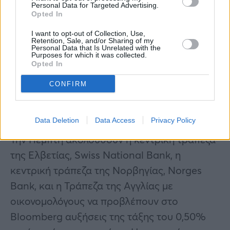
Personal Data for Targeted Advertising.
Opted In
I want to opt-out of Collection, Use,
Retention, Sale, and/or Sharing of my
Personal Data that Is Unrelated with the
Purposes for which it was collected.
Opted In
CONFIRM
Data Deletion
Data Access
Privacy Policy
Την Πέμπτη ακολουθούν η κεντρική τράπεζα
της Ελβετίας, Swiss National Bank, η
κεντρική τράπεζα της Νορβηγίας, Norges
Bank, και η Τράπεζα της Αγγλίας με
οικονομολόγους να προβλέπουν στο
Bloomberg αυξήσεις της τάξης του 0,50%