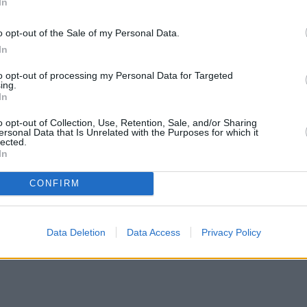
In
o opt-out of the Sale of my Personal Data.
In
ηφθεί η κυβερνητική λύση για την περικοπή των
to opt-out of processing my Personal Data for Targeted
ι περικοπές έχουν εφαρμοστεί στο Δημόσιο και το
ing.
In
φορά πάνω από 60.000 δικαιούχους συντάξεων
υς οποίους δεν έχει εφαρμοστεί η διάταξη που
o opt-out of Collection, Use, Retention, Sale, and/or Sharing
ersonal Data that Is Unrelated with the Purposes for which it
ό το 70% της αρχικής στο 35% αν μετά την πρώτη
lected.
In
 εργάζονται ή λαμβάνουν δική τους σύνταξη. Για τ
γείο εξετάζει δύο εναλλακτικές λύσεις:
CONFIRM
Data Deletion
Data Access
Privacy Policy