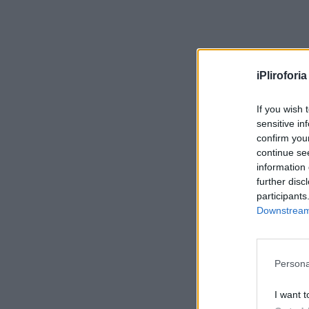
iPliroforia
If you wish 
sensitive in
confirm you
continue se
information 
further disc
participants
Downstream 
Persona
I want t