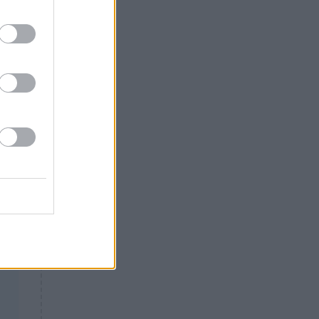
Θλίψη: Έφυγε από τη ζωή
γνωστός Έλληνας ηθοποιός
ν
ην