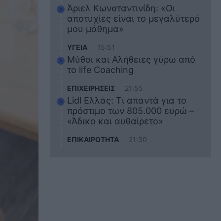
Άριελ Κωνσταντινίδη: «Οι
αποτυχίες είναι το μεγαλύτερό
μου μάθημα»
ΥΓΕΙΑ
15:51
Μύθοι και Αλήθειες γύρω από
το life Coaching
ΕΠΙΧΕΙΡΗΣΕΙΣ
21:55
Lidl Ελλάς: Τι απαντά για το
πρόστιμο των 805.000 ευρώ –
«Άδικο και αυθαίρετο»
ΕΠΙΚΑΙΡΟΤΗΤΑ
21:30
Στο εκπαιδευτικό του ταξίδι
σκοτώθηκε ο 20χρονος
ναυτικός του Blue Star Chios –
Πώς έγινε το τραγικό
δυστύχημα
ΖΩΔΙΑ
21:10
Αυτά τα 3 ζώδια θα πετύχουν