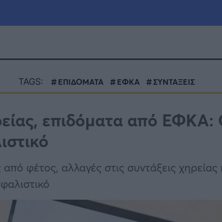
μία
Πολιτική
Τράπεζες
TAGS:
ΕΠΙΔΟΜΑΤΑ
ΕΦΚΑ
ΣΥΝΤΑΞΕΙΣ
Επιδοτήσεις
le
Αθλητικά
είας, επιδόματα από ΕΦΚΑ: 
ΕΣΠΑ
ιστικό
α
Καιρός
από φέτος, αλλαγές στις συντάξεις χηρείας 
σφαλιστικό