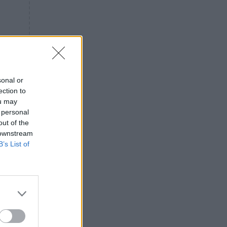
«ενόχληση» με τους πολίτες
για τα Τέμπη- «Αυτή η χώρα
είχε και άλλα δυστυχήματα»
ΠΙΣΤΗ
16:09
Μήτηρ του Ιησού: Προσευχή
στην Παναγία για τις δύσκολες
στιγμές
sonal or
ection to
ΥΓΕΙΑ
15:42
ou may
Συναγερμός στις ευρωπαϊκές
 personal
αγορές: Ανακαλούνται
out of the
πεπόνια και σταφύλια με
 downstream
φυτοφάρμακα
B’s List of
GOSSIP
15:12
Νεφέλη Μεγκ: Το βίντεο για τη
Σίσσυ Χρηστίδου έφερε
αντιδράσεις – «Είμαστε ok με
τα ενέσιμα;»
ΕΛΛΑΔΑ
14:46