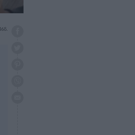
το 2026: Πότε θα έρθει η
μεγάλη αλλαγή
ΕΠΙΚΑΙΡΟΤΗΤΑ
20:45
Τραγωδία στη Λάρισα: Νεκρός
46δ.
50χρονος με αδιανόητο τρόπο
ΥΓΕΙΑ
20:20
Ελάχιστοι τη γνωρίζουν: Η
βιταμίνη που καταπολεμά
κατάθλιψη, κούραση, κόπωση
ΕΠΙΚΑΙΡΟΤΗΤΑ
19:50
ΕΚΤΑΚΤΟ: Σεισμός τώρα στην
Αττική
ΕΠΙΚΑΙΡΟΤΗΤΑ
19:20
«Συναγερμός» τώρα στη
Γλυφάδα
ΕΠΙΚΑΙΡΟΤΗΤΑ
18:45
Θλίψη: Πέθανε πολύτεκνη