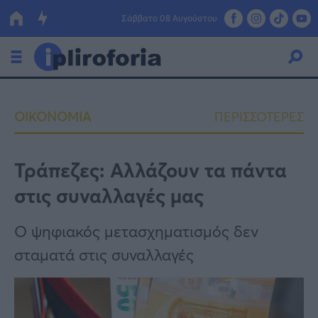
Σάββατο 08 Αυγούστου
Ελλάδα
ΟΙΚΟΝΟΜΙΑ
ΠΕΡΙΣΣΟΤΕΡΕΣ
Οικονομία
Πολιτική
Τράπεζες: Αλλάζουν τα πάντα
στις συναλλαγές μας
Τράπεζες
Επιδοτήσεις
Κόσμος
Ο ψηφιακός μετασχηματισμός δεν
σταματά στις συναλλαγές
Lifestyle
ΕΣΠΑ
Αθλητικά