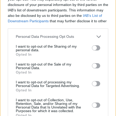
τη Visa – για να προσφέρουμε ασφάλεια
disclosure of your personal information by third parties on the
χωρίς να θυσιάζεται η εμπειρία του πελάτη».
IAB’s list of downstream participants. This information may
also be disclosed by us to third parties on the
IAB’s List of
Downstream Participants
that may further disclose it to other
third parties.
Συνεντεύξεις 18/11/2025
Personal Data Processing Opt Outs
Δήμητρα Δερζέκου: «Λέω τη δική μου
αλήθεια»
I want to opt-out of the Sharing of my
personal data.
Opted In
I want to opt-out of the Sale of my
Personal Data.
Συνεντεύξεις 18/11/2025
Opted In
Τζεφ Μοντάνα: «Κανένας δεν μπορεί
I want to opt-out of processing my
Personal Data for Targeted Advertising.
να σου πει ποιος είσαι»
Opted In
I want to opt-out of Collection, Use,
Retention, Sale, and/or Sharing of my
Personal Data that Is Unrelated with the
Purposes for which it was collected.
Opted In