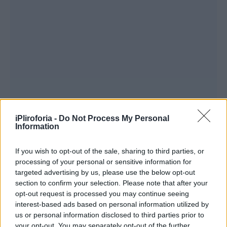
iPliroforia -
Do Not Process My Personal
Information
Στο επίκεντρο αυτής της στρατηγικής
If you wish to opt-out of the sale, sharing to third parties, or
βρίσκεται και η πρόληψη της ψηφιακής
processing of your personal or sensitive information for
απάτης, που αποτελεί, σύμφωνα με τον κ.
targeted advertising by us, please use the below opt-out
section to confirm your selection. Please note that after your
Ιωαννίδη, βασική προτεραιότητα: «Η λέξη-
opt-out request is processed you may continue seeing
κλειδί είναι η πρόληψη. Επενδύουμε συνεχώς
interest-based ads based on personal information utilized by
σε συστήματα και σε συνεργασίες – όπως με
us or personal information disclosed to third parties prior to
your opt-out. You may separately opt-out of the further