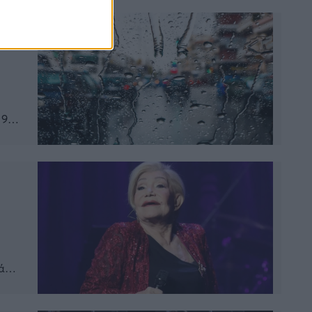
]
 9
ερεά
ά
ις