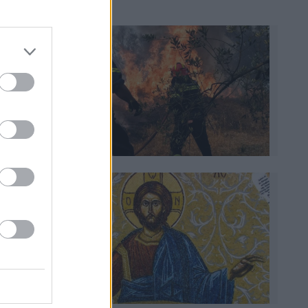
 προ των
παιδιά»
καν
ς
αση
ν.
ς
υν