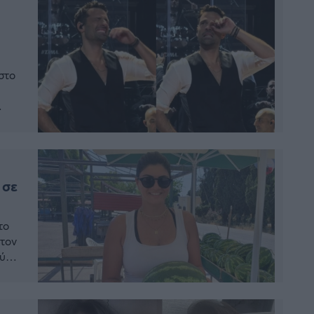
στο
τα
 σε
το
 τον
ύζι
το