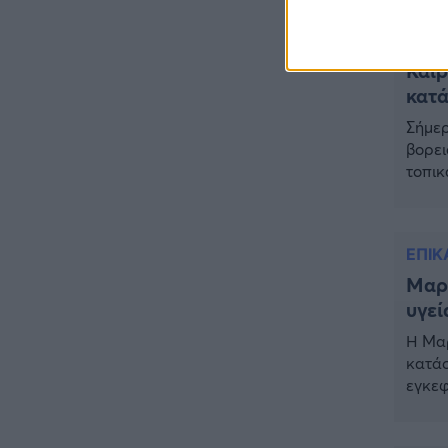
τις α
ΕΠΙΚΑΙΡΟΤΗΤΑ
18:45
ΚΑΙΡ
Θλίψη: Πέθανε πολύτεκνη
Καιρ
εργαζόμενη στην καθαριότητα
– Είχε γίνει viral στο TikTok
κατά
Σήμερ
ΕΛΛΑΔΑ
18:25
βορει
Θρήνος: Πέθανε γνωστός
τοπικ
Έλληνας ηθοποιός – Η
μποφό
ανακοίνωση του Μπιμπίλα
κεντρ
ΕΠΙΚΑΙΡΟΤΗΤΑ
17:27
Ελλάδ
ΕΠΙΚ
Συνεχίζεται το θρίλερ στην
Βοιωτία: Τι αποκαλύπτει ο
Μαρι
Τζόνι από την Αλβανία για την
υγεί
62χρονη και τον λάκκο
Η Μαρ
ΕΠΙΚΑΙΡΟΤΗΤΑ
16:56
κατάσ
Έκτακτο: Νέα πυρκαγιά τώρα
εγκεφ
στην Ελλάδα – Σηκώθηκαν 3
την ε
εναέρια μέσα
ενημέ