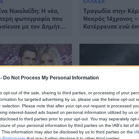
IA
ΕΛΛΑΔΑ
να Νικολαΐδη: Η νέα,
Τραγωδία στην Κέρ
ίτερη φωτογραφία που
Νεκρός 14χρονος –
σίευσε με τον Δημήτρη
Κατέρρευσε ενώ έπ
ιρίκο
τους φίλους του
 -
Do Not Process My Personal Information
to opt-out of the sale, sharing to third parties, or processing of your per
formation for targeted advertising by us, please use the below opt-out s
IP
ΚΑΙΡΟΣ
r selection. Please note that after your opt-out request is processed y
ωτοί χωρισμοί στην
Επικαιροποίηση το
eing interest-based ads based on personal information utilized by us or
νική showbiz:
Έκτακτου Δελτίου
disclosed to third parties prior to your opt-out. You may separately opt-
ημένο ζευγάρι παίρνει
Επιδείνωσης Καιρο
losure of your personal information by third parties on the IAB’s list of
ύγιο μετά από 10 χρόνια
την ΕΜΥ: Βροχές κα
. This information may also be disclosed by us to third parties on the
IA
Participants
that may further disclose it to other third parties.