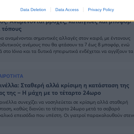
νθρώπινες αδυναμίες. Ένας άνδρας απογοητευμένος από τη […
Data Deletion
Data Access
Privacy Policy
ΟΣ
ός: Αναμένονται βροχές, καταιγίδες και μποφόρ
 τόπους
α αναμένονται σημαντικές αλλαγές στον καιρό, με έντονους
οδυτικούς ανέμους που θα φτάσουν τα 7 έως 8 μποφόρ, ενώ
ά στο Ιόνιο και τα δυτικά ηπειρωτικά ενδέχεται να αγγίξουν τα
ρ. Από το απόγευμα, οι ισχυροί άνεμοι θα επηρεάσουν την
ική Μακεδονία, τις Σποράδες, την ανατολική Θεσσαλία, τη Στ
α, την Εύβοια, την περιοχή […]
ΑΙΡΟΤΗΤΑ
νέλλα: Σταθερή αλλά κρίσιμη η κατάσταση της
ας της – Η μάχη με το τέταρτο 24ωρο
ινέλλα συνεχίζει να νοσηλεύεται σε κρίσιμη αλλά σταθερή
ταση, καθώς διανύει το τέταρτο 24ωρο μετά το σοβαρό
αλικό επεισόδιο που υπέστη. Οι γιατροί παρακολουθούν στεν
ξέλιξη της υγείας της, Η Ματίνα Παγώνη, πρόεδρος της ΕΙΝΑΠ,
ρωσε σχετικά μέσα από την εκπομπή «Σαββατοκύριακο από τ