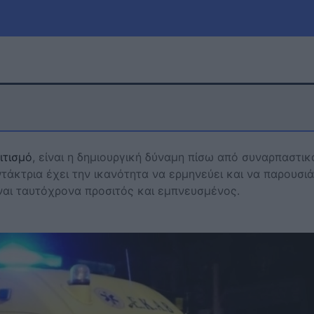
μία
Πολιτική
Τράπεζες
Επιδοτήσεις
le
Αθλητικά
ιτισμό
, είναι η δημιουργική δύναμη πίσω από συναρπαστι
ΕΣΠΑ
ντάκτρια έχει την ικανότητα να ερμηνεύει και να παρουσι
ίναι ταυτόχρονα προσιτός και εμπνευσμένος.
α
Καιρός