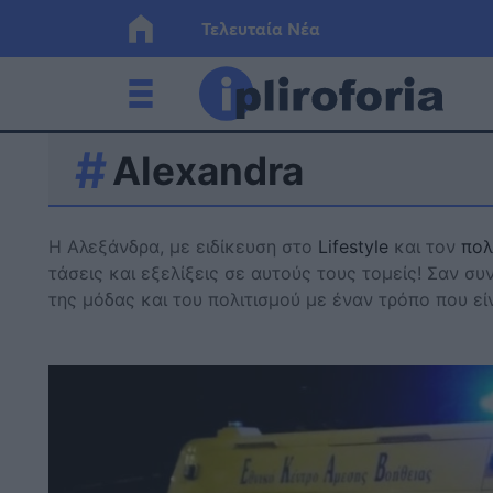
Τελευταία Νέα
Alexandra
Ελλάδα
Οικονο
Κόσμος
Lifesty
Η Αλεξάνδρα, με ειδίκευση στο
Lifestyle
και τον
πολ
τάσεις και εξελίξεις σε αυτούς τους τομείς! Σαν συ
της μόδας και του πολιτισμού με έναν τρόπο που ε
Υγεία
Γυναίκ