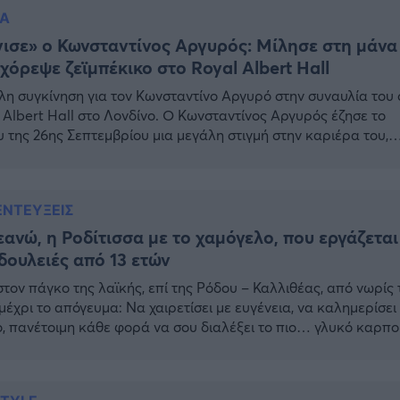
ην ΕΡΤ1, δίνοντας λεπτομέρειες για την υγεία της. […]
IA
ισε» ο Κωνσταντίνος Αργυρός: Μίλησε στη μάνα
 χόρεψε ζεϊμπέκικο στο Royal Albert Hall
η συγκίνηση για τον Κωνσταντίνο Αργυρό στην συναυλία του 
 Albert Hall στο Λονδίνο. Ο Κωνσταντίνος Αργυρός έζησε το
 της 26ης Σεπτεμβρίου μια μεγάλη στιγμή στην καριέρα του,
 πραγματοποίησε μια συναυλία στο Royal Albert Hall του
νου. Κωνσταντίνος Αργυρός: Η στιγμή που ξέσπασε σε κλάμα
έσα κοινωνικής δικτύωσης κυκλοφορούν διάφορα βίντεο […]
ΝΤΕΥΞΕΙΣ
ανώ, η Ροδίτισσα με το χαμόγελο, που εργάζεται
δουλειές από 13 ετών
 στον πάγκο της λαϊκής, επί της Ρόδου – Καλλιθέας, από νωρίς 
μέχρι το απόγευμα: Να χαιρετίσει με ευγένεια, να καλημερίσει
, πανέτοιμη κάθε φορά να σου διαλέξει το πιο… γλυκό καρπο
αλοκαιριού. Η Θεανώ, δεν τη φοβάται τη δουλειά. Το λέει και 
ύει. Εργάζεται από 13 ετών! Πρώτα στο […]