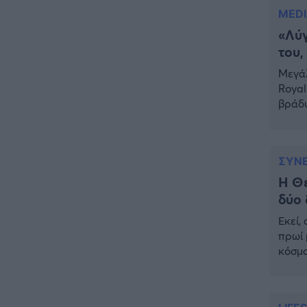
5» στ
ΕΛΛΑΔΑ
16:32
MED
Πρόεδρος Αρείου Πάγου: Η
«Λύγ
«ενόχληση» με τους πολίτες
του,
για τα Τέμπη- «Αυτή η χώρα
είχε και άλλα δυστυχήματα»
Μεγάλ
Royal
ΠΙΣΤΗ
16:09
βράδυ
Μήτηρ του Ιησού: Προσευχή
καθώς
στην Παναγία για τις δύσκολες
Λονδί
στιγμές
Στα μ
ΣΥΝΕ
ΥΓΕΙΑ
15:42
Η Θε
Συναγερμός στις ευρωπαϊκές
δύο 
αγορές: Ανακαλούνται
πεπόνια και σταφύλια με
Εκεί,
φυτοφάρμακα
πρωί 
κόσμο
GOSSIP
15:12
του κ
Νεφέλη Μεγκ: Το βίντεο για τη
πιστε
Σίσσυ Χρηστίδου έφερε
αντιδράσεις – «Είμαστε ok με