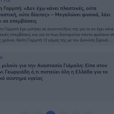
STYLE
η Γαρμπή: «Δεν έχω κάνει πλαστικές, ούτε
αστική, ούτε δίαιτες» – Μεγαλώνει φυσικά, λέει
» σε επεμβάσεις
τη Γαρμπή έχει μιλήσει σε συνεντεύξεις της για το αν έχει κάνε
τικές επεμβάσεις και για το πως διατηρείται πάντα φρέσκια σ
ς χρόνια. Καίτη Γαρμπή: Ο γάμος της με τον Διονύση Σχοινά
ισε η Καίτη Γαρμπή στην συνέντευξη λέγοντας: «Δεν κάνω δίαι
άνω γυμναστική, δεν κάνω τίποτα, δεν υπερηφανεύομαι γι’ αυτ
IA
 μιλούν για την Αναστασία Γιάμαλη: Είπε στον
ι Γεωργιάδη ό,τι πιστεύει όλη η Ελλάδα για το
κό σύστημα υγείας