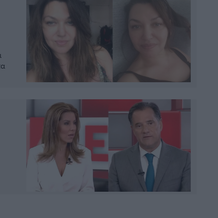
ι
τα
τα,
ό.