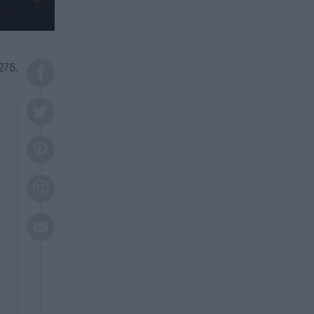
το 2026: Πότε θα έρθει η
μεγάλη αλλαγή
ΕΠΙΚΑΙΡΟΤΗΤΑ
20:45
Τραγωδία στη Λάρισα: Νεκρός
27δ.
50χρονος με αδιανόητο τρόπο
ΥΓΕΙΑ
20:20
Ελάχιστοι τη γνωρίζουν: Η
βιταμίνη που καταπολεμά
κατάθλιψη, κούραση, κόπωση
ΕΠΙΚΑΙΡΟΤΗΤΑ
19:50
ΕΚΤΑΚΤΟ: Σεισμός τώρα στην
Αττική
ΕΠΙΚΑΙΡΟΤΗΤΑ
19:20
«Συναγερμός» τώρα στη
Γλυφάδα
ΕΠΙΚΑΙΡΟΤΗΤΑ
18:45
Θλίψη: Πέθανε πολύτεκνη