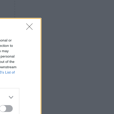
«ενόχληση» με τους πολίτες
για τα Τέμπη- «Αυτή η χώρα
είχε και άλλα δυστυχήματα»
ΠΙΣΤΗ
16:09
Μήτηρ του Ιησού: Προσευχή
στην Παναγία για τις δύσκολες
στιγμές
sonal or
ection to
ΥΓΕΙΑ
15:42
ou may
Συναγερμός στις ευρωπαϊκές
 personal
αγορές: Ανακαλούνται
out of the
πεπόνια και σταφύλια με
 downstream
φυτοφάρμακα
B’s List of
GOSSIP
15:12
Νεφέλη Μεγκ: Το βίντεο για τη
Σίσσυ Χρηστίδου έφερε
αντιδράσεις – «Είμαστε ok με
τα ενέσιμα;»
ΕΛΛΑΔΑ
14:46