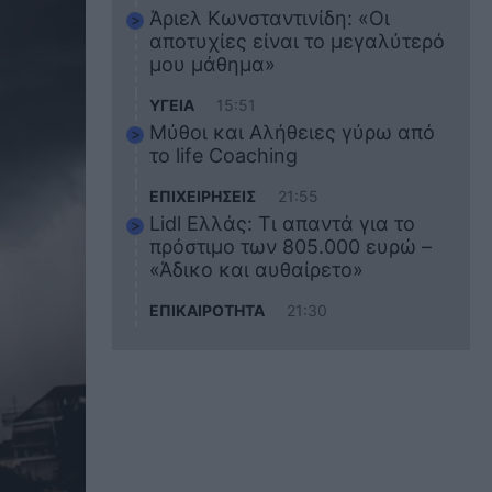
Άριελ Κωνσταντινίδη: «Οι
αποτυχίες είναι το μεγαλύτερό
μου μάθημα»
ΥΓΕΙΑ
15:51
Μύθοι και Αλήθειες γύρω από
το life Coaching
ΕΠΙΧΕΙΡΗΣΕΙΣ
21:55
Lidl Ελλάς: Τι απαντά για το
πρόστιμο των 805.000 ευρώ –
«Άδικο και αυθαίρετο»
ΕΠΙΚΑΙΡΟΤΗΤΑ
21:30
Στο εκπαιδευτικό του ταξίδι
σκοτώθηκε ο 20χρονος
ναυτικός του Blue Star Chios –
Πώς έγινε το τραγικό
δυστύχημα
ΖΩΔΙΑ
21:10
Αυτά τα 3 ζώδια θα πετύχουν