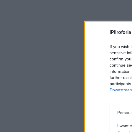
iPliroforia
If you wish 
sensitive in
confirm you
continue se
information 
further disc
participants
Downstream 
Persona
I want t