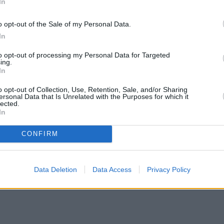
In
o opt-out of the Sale of my Personal Data.
In
to opt-out of processing my Personal Data for Targeted
ως την Ανατολική
Μακεδονία,
τη Θράκη και το
ing.
In
Κυριακής μέχρι τις πρώτες ώρες της
Δευτέρας.
ερμοκρασίας σε όλη τη χώρα, κατά 6-8 βαθμούς
o opt-out of Collection, Use, Retention, Sale, and/or Sharing
ersonal Data that Is Unrelated with the Purposes for which it
lected.
In
κη
CONFIRM
Data Deletion
Data Access
Privacy Policy