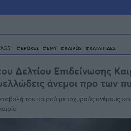
μία
Πολιτική
Τράπεζες
TAGS:
ΒΡΟΧΕΣ
ΕΜΥ
ΚΑΙΡΟΣ
ΚΑΤΑΙΓΙΔΕΣ
Επιδοτήσεις
le
Αθλητικά
του Δελτίου Επιδείνωσης Κα
ΕΣΠΑ
υελλώδεις άνεμοι προ των π
α
Καιρός
εταβολή του καιρού με ισχυρούς ανέμους και
καιρία