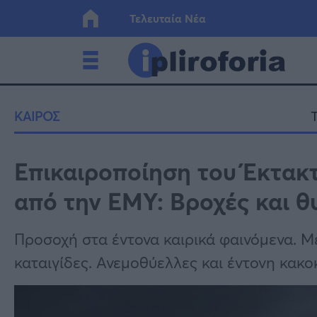
Τελευταία Νέα
Ελλάδα
Οικονο
ΚΑΙΡΟΣ
Κόσμος
Lifesty
Επικαιροποίηση του Έκτακ
από την ΕΜΥ: Βροχές και θ
Υγεία
Γυναίκ
Προσοχή στα έντονα καιρικά φαινόμενα. Μ
καταιγίδες. Ανεμοθύελλες και έντονη κακο