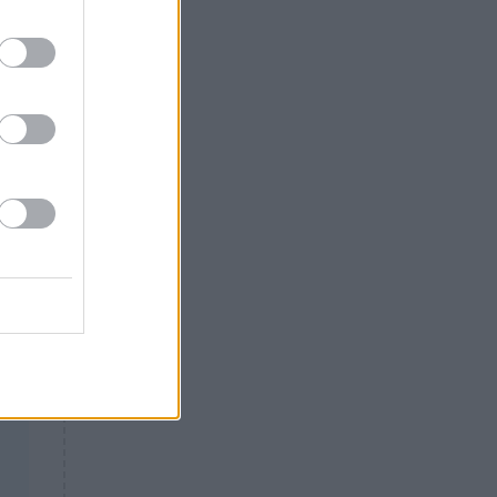
Θλίψη: Έφυγε από τη ζωή
γνωστός Έλληνας ηθοποιός