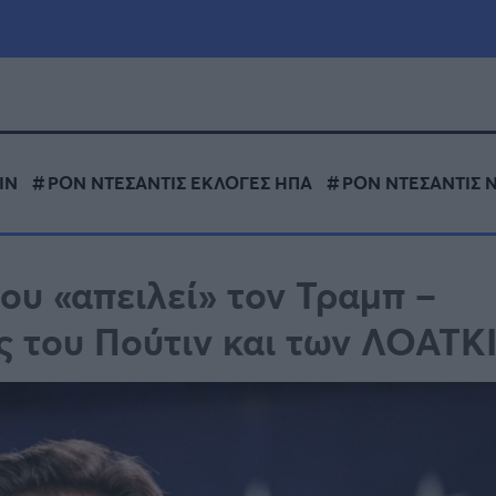
μία
Πολιτική
Τράπεζες
ΙΝ
ΡΟΝ ΝΤΕΣΑΝΤΙΣ ΕΚΛΟΓΕΣ ΗΠΑ
ΡΟΝ ΝΤΕΣΑΝΤΙΣ 
Επιδοτήσεις
le
Αθλητικά
ΕΣΠΑ
ου «απειλεί» τον Τραμπ –
α
Καιρός
ς του Πούτιν και των ΛΟΑΤΚ