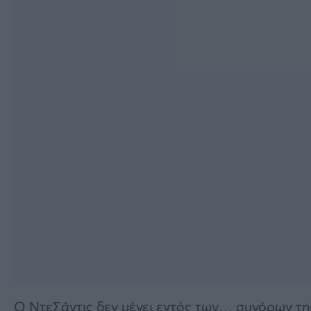
Ο ΝτεΣάντις δεν μένει εντός των… συνόρων τη