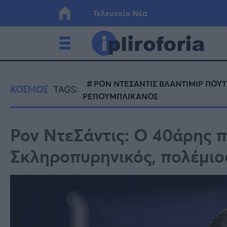
Τελευταία Νέα
Ελλάδα
Οικονο
ΡΟΝ ΝΤΕΣΑΝΤΙΣ ΒΛΑΝΤΙΜΙΡ ΠΟΥΤ
ΚΟΣΜΟΣ
TAGS:
ΡΕΠΟΥΜΠΛΙΚΑΝΟΣ
Κόσμος
Lifesty
Ρον ΝτεΣάντις: Ο 40άρης π
Υγεία
Γυναίκ
Σκληροπυρηνικός, πολέμιο