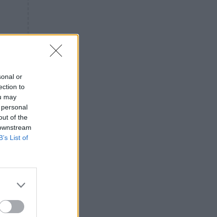
Πρόεδρος Αρείου Πάγου: Η
«ενόχληση» με τους πολίτες
για τα Τέμπη- «Αυτή η χώρα
είχε και άλλα δυστυχήματα»
ΠΙΣΤΗ
16:09
Μήτηρ του Ιησού: Προσευχή
στην Παναγία για τις δύσκολες
sonal or
στιγμές
ection to
ou may
ΥΓΕΙΑ
15:42
 personal
Συναγερμός στις ευρωπαϊκές
out of the
αγορές: Ανακαλούνται
 downstream
πεπόνια και σταφύλια με
B’s List of
φυτοφάρμακα
GOSSIP
15:12
Νεφέλη Μεγκ: Το βίντεο για τη
Σίσσυ Χρηστίδου έφερε
αντιδράσεις – «Είμαστε ok με
τα ενέσιμα;»
τ