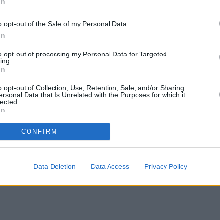
In
o opt-out of the Sale of my Personal Data.
πισημαίνουν τα αμερικανικά ΜΜΕ με τον Ντόναλντ
In
ος με τη νίκη του, κυρίως όμως με την λαοφιλία τ
to opt-out of processing my Personal Data for Targeted
ing.
ου Τραμπ με πρώτο και καλύτερο ότι είναι μόλις 
In
 γιος του τέως προέδρου και μάλιστα χωρίς να έχ
o opt-out of Collection, Use, Retention, Sale, and/or Sharing
που έχει όλο το πακέτο για να ηγηθεί του
ersonal Data that Is Unrelated with the Purposes for which it
lected.
In
CONFIRM
Data Deletion
Data Access
Privacy Policy