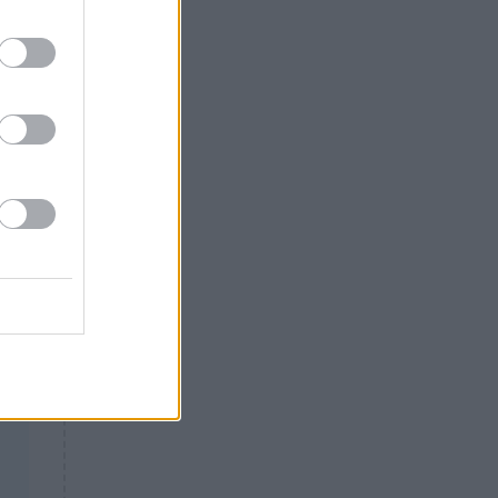
ΕΛΛΑΔΑ
14:46
Θλίψη: Έφυγε από τη ζωή
γνωστός Έλληνας ηθοποιός
ου.
43
ει