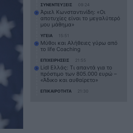
ΣΥΝΕΝΤΕΥΞΕΙΣ
09:24
Άριελ Κωνσταντινίδη: «Οι
αποτυχίες είναι το μεγαλύτερό
μου μάθημα»
ΥΓΕΙΑ
15:51
Μύθοι και Αλήθειες γύρω από
το life Coaching
ΕΠΙΧΕΙΡΗΣΕΙΣ
21:55
Lidl Ελλάς: Τι απαντά για το
πρόστιμο των 805.000 ευρώ –
«Άδικο και αυθαίρετο»
ΕΠΙΚΑΙΡΟΤΗΤΑ
21:30
Στο εκπαιδευτικό του ταξίδι
σκοτώθηκε ο 20χρονος
ναυτικός του Blue Star Chios –
Πώς έγινε το τραγικό
δυστύχημα
ΖΩΔΙΑ
21:10