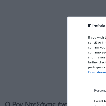
iPliroforia
If you wish 
sensitive in
confirm you
continue se
information 
further disc
participants
Downstream 
Persona
I want t
Ο Ρον ΝτεΣάντις έχει πολλά πλε