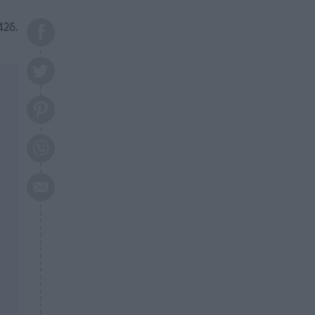
Αυτά τα 3 ζώδια θα πετύχουν
το 2026: Πότε θα έρθει η
42δ.
μεγάλη αλλαγή
ΕΠΙΚΑΙΡΟΤΗΤΑ
20:45
Τραγωδία στη Λάρισα: Νεκρός
50χρονος με αδιανόητο τρόπο
ΥΓΕΙΑ
20:20
Ελάχιστοι τη γνωρίζουν: Η
βιταμίνη που καταπολεμά
κατάθλιψη, κούραση, κόπωση
ΕΠΙΚΑΙΡΟΤΗΤΑ
19:50
ΕΚΤΑΚΤΟ: Σεισμός τώρα στην
Αττική
ΕΠΙΚΑΙΡΟΤΗΤΑ
19:20
«Συναγερμός» τώρα στη
Γλυφάδα
ΕΠΙΚΑΙΡΟΤΗΤΑ
18:45