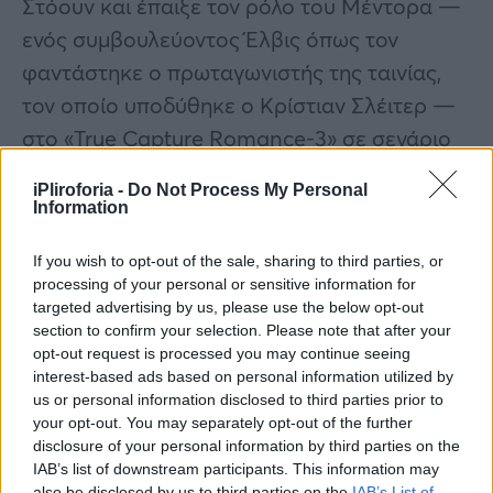
Στόουν και έπαιξε τον ρόλο του Μέντορα —
ενός συμβουλεύοντος Έλβις όπως τον
φαντάστηκε ο πρωταγωνιστής της ταινίας,
τον οποίο υποδύθηκε ο Κρίστιαν Σλέιτερ —
στο «True Capture Romance-3» σε σενάριο
του Κουέντιν Ταραντίνο και σκηνοθεσία του
iPliroforia -
Do Not Process My Personal
Τόνι Σκοτ
Information
Ο Κίλμερ είχε κορυφαία απόδοση (πριν από
If you wish to opt-out of the sale, sharing to third parties, or
processing of your personal or sensitive information for
τον Σαμ Σέπαρντ) στο «Thunderheart» (1992),
targeted advertising by us, please use the below opt-out
παίζοντας ένα άπειρο πράκτορα του FBI που
section to confirm your selection. Please note that after your
ερευνά μια δολοφονία στη Νότια Ντακότα
opt-out request is processed you may continue seeing
interest-based ads based on personal information utilized by
και στο «The Saint» (1997), ένα θρίλερ για
us or personal information disclosed to third parties prior to
έναν πολυμήχανο κλέφτη που παίζει τη γάτα
your opt-out. You may separately opt-out of the further
disclosure of your personal information by third parties on the
με το ποντίκι με τη ρωσική μαφία. Πιο
IAB’s list of downstream participants. This information may
διάσημος, ίσως από τον Μάικλ Κίτον και τον
also be disclosed by us to third parties on the
IAB’s List of