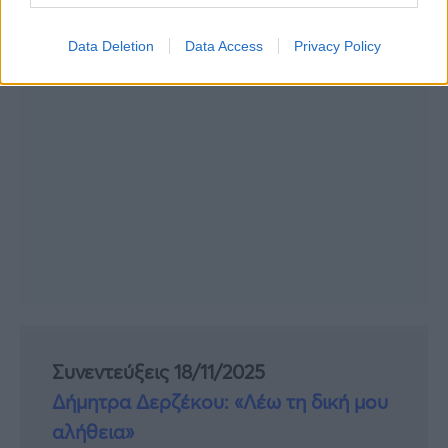
Data Deletion
Data Access
Privacy Policy
Συνεντεύξεις 18/11/2025
Δήμητρα Δερζέκου: «Λέω τη δική μου
αλήθεια»