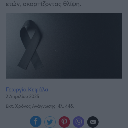
Υγεία
ετών, σκορπίζοντας θλίψη.
Γυναίκα
Καιρός
Γεωργία Κεφάλα
2 Απριλίου 2025
Εκτ. Χρόνος Ανάγνωσης: 4λ. 44δ.