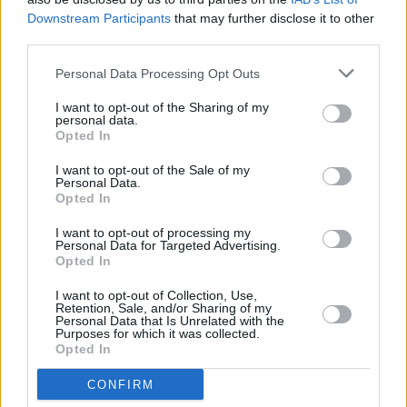
Downstream Participants
that may further disclose it to other
Τζορτζ Κλούνεϊ έπαιξε τον ομώνυμο ρόλο
third parties.
στο «Batman Forever» (1995), δίνοντας μάχη
Personal Data Processing Opt Outs
στο Γκόθαμ Σίτι με τον Τόμι Λί Τζόουνς και
τον Τζιμ Κάρεϊ
I want to opt-out of the Sharing of my
personal data.
Opted In
I want to opt-out of the Sale of my
Personal Data.
Opted In
I want to opt-out of processing my
Personal Data for Targeted Advertising.
Opted In
I want to opt-out of Collection, Use,
Retention, Sale, and/or Sharing of my
Personal Data that Is Unrelated with the
Purposes for which it was collected.
Opted In
CONFIRM