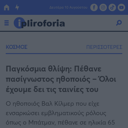
Δευτέρα 10 Αυγούστου
Ελλάδα
ΚΟΣΜΟΣ
ΠΕΡΙΣΣΟΤΕΡΕΣ
Οικονομία
Πολιτική
Παγκόσμια θλίψη: Πέθανε
πασίγνωστος ηθοποιός – Όλοι
Τράπεζες
έχουμε δει τις ταινίες του
Επιδοτήσεις
Κόσμος
Ο ηθοποιός Βαλ Κίλμερ που είχε
Lifestyle
ΕΣΠΑ
ενσαρκώσει εμβληματικούς ρόλους
Αθλητικά
όπως ο Μπάτμαν, πέθανε σε ηλικία 65