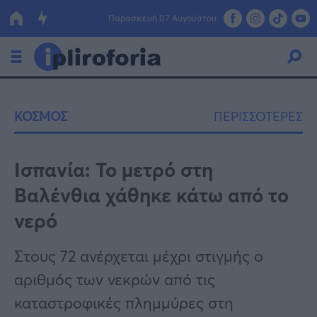
Παρασκευή 07 Αυγούστου
Ελλάδα
ΚΟΣΜΟΣ
ΠΕΡΙΣΣΟΤΕΡΕΣ
Οικονομία
Πολιτική
Ισπανία: Το μετρό στη
Βαλένθια χάθηκε κάτω από το
Τράπεζες
νερό
Επιδοτήσεις
Κόσμος
Στους 72 ανέρχεται μέχρι στιγμής ο
Lifestyle
ΕΣΠΑ
αριθμός των νεκρών από τις
Αθλητικά
καταστροφικές πλημμύρες στη