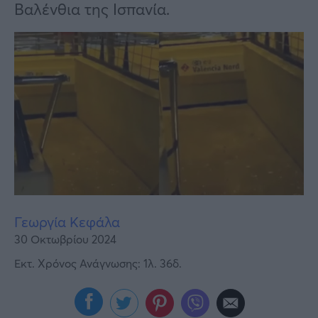
Υγεία
Βαλένθια της Ισπανία.
Γυναίκα
Καιρός
Γεωργία Κεφάλα
30 Οκτωβρίου 2024
Εκτ. Χρόνος Ανάγνωσης: 1λ. 36δ.