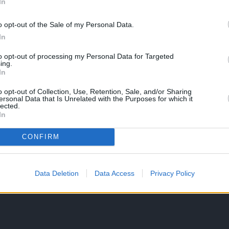
ψη του εμπρηστή, ο οποίος πιστεύεται ότι είναι
In
o opt-out of the Sale of my Personal Data.
In
to opt-out of processing my Personal Data for Targeted
ing.
In
o opt-out of Collection, Use, Retention, Sale, and/or Sharing
ersonal Data that Is Unrelated with the Purposes for which it
lected.
In
CONFIRM
Data Deletion
Data Access
Privacy Policy