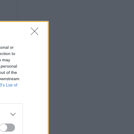
«ενόχληση» με τους πολίτες
για τα Τέμπη- «Αυτή η χώρα
είχε και άλλα δυστυχήματα»
ΠΙΣΤΗ
16:09
Μήτηρ του Ιησού: Προσευχή
στην Παναγία για τις δύσκολες
στιγμές
sonal or
ection to
ΥΓΕΙΑ
15:42
ou may
Συναγερμός στις ευρωπαϊκές
 personal
αγορές: Ανακαλούνται
out of the
πεπόνια και σταφύλια με
 downstream
φυτοφάρμακα
B’s List of
GOSSIP
15:12
Νεφέλη Μεγκ: Το βίντεο για τη
Σίσσυ Χρηστίδου έφερε
αντιδράσεις – «Είμαστε ok με
τα ενέσιμα;»
ΕΛΛΑΔΑ
14:46