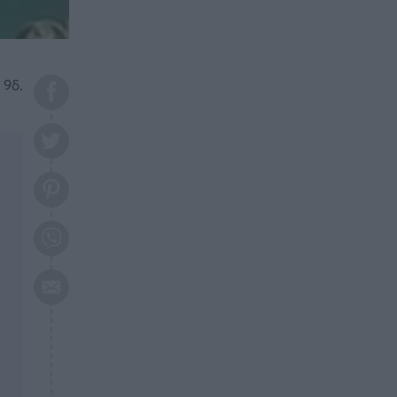
το 2026: Πότε θα έρθει η
μεγάλη αλλαγή
ΕΠΙΚΑΙΡΟΤΗΤΑ
20:45
Τραγωδία στη Λάρισα: Νεκρός
 9δ.
50χρονος με αδιανόητο τρόπο
ΥΓΕΙΑ
20:20
Ελάχιστοι τη γνωρίζουν: Η
βιταμίνη που καταπολεμά
κατάθλιψη, κούραση, κόπωση
ΕΠΙΚΑΙΡΟΤΗΤΑ
19:50
ΕΚΤΑΚΤΟ: Σεισμός τώρα στην
Αττική
ΕΠΙΚΑΙΡΟΤΗΤΑ
19:20
«Συναγερμός» τώρα στη
Γλυφάδα
ΕΠΙΚΑΙΡΟΤΗΤΑ
18:45
Θλίψη: Πέθανε πολύτεκνη