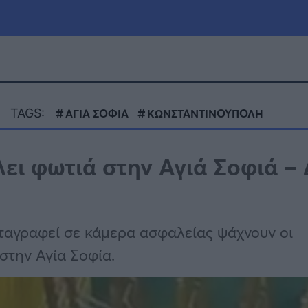
μία
Πολιτική
Τράπεζες
TAGS:
ΑΓΙΑ ΣΟΦΙΑ
ΚΩΝΣΤΑΝΤΙΝΟΥΠΟΛΗ
Επιδοτήσεις
le
Αθλητικά
ι φωτιά στην Αγιά Σοφιά – 
ΕΣΠΑ
α
Καιρός
αταγραφεί σε κάμερα ασφαλείας ψάχνουν οι
στην Αγία Σοφία.