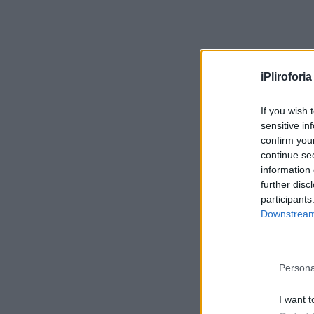
iPliroforia
If you wish 
sensitive in
confirm you
continue se
information 
further disc
participants
Downstream 
Persona
I want t