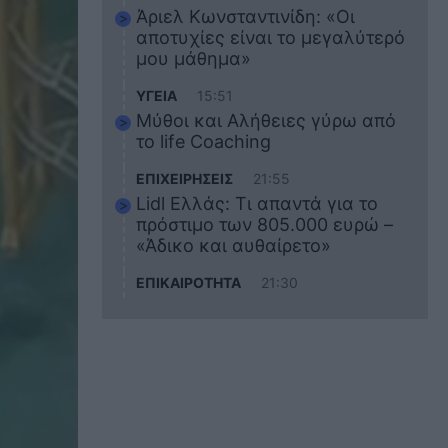
Άριελ Κωνσταντινίδη: «Οι
αποτυχίες είναι το μεγαλύτερό
μου μάθημα»
ΥΓΕΙΑ
15:51
Μύθοι και Αλήθειες γύρω από
το life Coaching
ΕΠΙΧΕΙΡΗΣΕΙΣ
21:55
Lidl Ελλάς: Τι απαντά για το
πρόστιμο των 805.000 ευρώ –
«Άδικο και αυθαίρετο»
ΕΠΙΚΑΙΡΟΤΗΤΑ
21:30
Στο εκπαιδευτικό του ταξίδι
σκοτώθηκε ο 20χρονος
ναυτικός του Blue Star Chios –
Πώς έγινε το τραγικό
δυστύχημα
ΖΩΔΙΑ
21:10
Αυτά τα 3 ζώδια θα πετύχουν