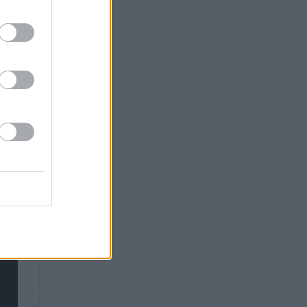
Θλίψη: Έφυγε από τη ζωή
γνωστός Έλληνας ηθοποιός