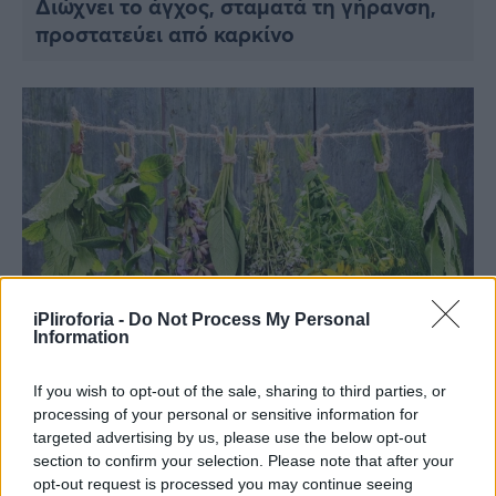
Διώχνει το άγχος, σταματά τη γήρανση,
Viral
προστατεύει από καρκίνο
Κουζίνα
Ζώδια
Pet
Πίστη
iPliroforia -
Do Not Process My Personal
Information
ΥΓΕΙΑ
If you wish to opt-out of the sale, sharing to third parties, or
Προστατεύει την καρδιά, ρίχνει την πίεση
processing of your personal or sensitive information for
και τη χοληστερόλη – Το αρχαίο βότανο
targeted advertising by us, please use the below opt-out
που έχουμε υποτιμήσει
section to confirm your selection. Please note that after your
opt-out request is processed you may continue seeing