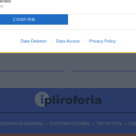
lected.
 τον Παναθηναϊκό. Τί είχαν πει Βαγγέλης
In
ά το ντέρμπι με τον ΠΑΟ Βαγγέλης Μαρινάκης: Με
εί να κερδίσει όλα τα […]
CONFIRM
Data Deletion
Data Access
Privacy Policy
ΟΣΩΠΙΚΑ ΔΕΔΟΜΕΝΑ
ΠΟΛΙΤΙΚΗ COOKIES
ΤΑΥΤΟΤΗΤΑ
ΣΧ