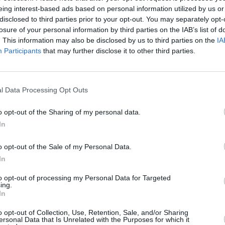
eing interest-based ads based on personal information utilized by us or
disclosed to third parties prior to your opt-out. You may separately opt-
losure of your personal information by third parties on the IAB’s list of
. This information may also be disclosed by us to third parties on the
IA
Participants
that may further disclose it to other third parties.
l Data Processing Opt Outs
o opt-out of the Sharing of my personal data.
In
o opt-out of the Sale of my Personal Data.
In
 διώξεις σε Μαρινάκη και Βρέντζο
to opt-out of processing my Personal Data for Targeted
 ντέρμπι με τον Παναθηναϊκό
ing.
In
αιρικών αδικημάτων, Κωνσταντίνος Σπυρόπουλος,
o opt-out of Collection, Use, Retention, Sale, and/or Sharing
 των Βαγγέλη Μαρινάκη και Γιάννη Βρέντζου για
ersonal Data that Is Unrelated with the Purposes for which it