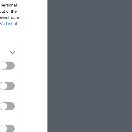
 personal
out of the
 downstream
B’s List of