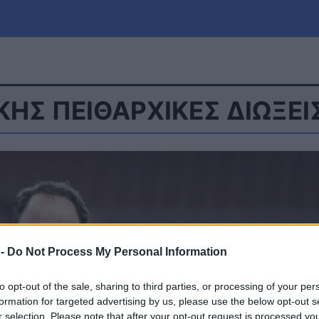
ΗΣ ΠΕΙΘΑΡΧΙΚΕΣ ΔΙΩΞΕΙ
μία
Πολιτική
Τράπεζες
Επιδοτήσεις
le
Αθλητικά
ΕΣΠΑ
α
Καιρός
 -
Do Not Process My Personal Information
to opt-out of the sale, sharing to third parties, or processing of your per
formation for targeted advertising by us, please use the below opt-out s
r selection. Please note that after your opt-out request is processed y