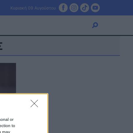
Κυριακή 09 Αυγούστου
Σ
Viral
Κουζίνα
Ζώδια
Pet
Πίστη
sonal or
ection to
ou may