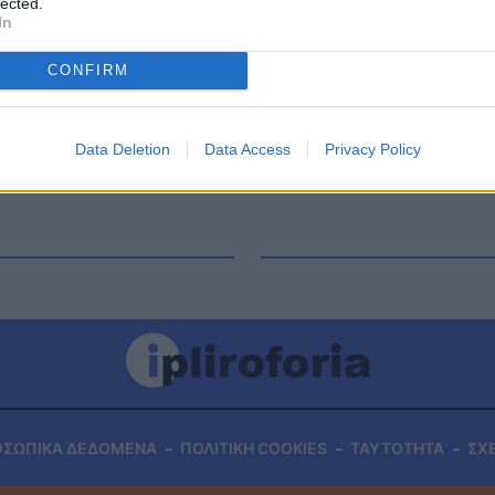
lected.
ς επιλογές για να διατηρείται σε φόρμα και να
In
θερμίδες και λιπαρά. Αν θέλετε λοιπόν να μάθετε
που […]
CONFIRM
Data Deletion
Data Access
Privacy Policy
ΟΣΩΠΙΚΑ ΔΕΔΟΜΕΝΑ
ΠΟΛΙΤΙΚΗ COOKIES
ΤΑΥΤΟΤΗΤΑ
ΣΧ