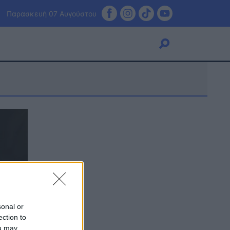
Παρασκευή 07 Αυγούστου
Viral
Κουζίνα
Ζώδια
Pet
Πίστη
sonal or
ection to
ou may