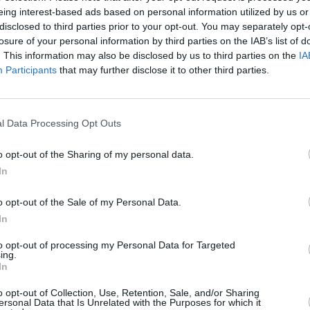
eing interest-based ads based on personal information utilized by us or
disclosed to third parties prior to your opt-out. You may separately opt-
losure of your personal information by third parties on the IAB’s list of
. This information may also be disclosed by us to third parties on the
IA
Participants
that may further disclose it to other third parties.
l Data Processing Opt Outs
o opt-out of the Sharing of my personal data.
In
o opt-out of the Sale of my Personal Data.
In
ινό: Η κρυφή δίαιτα της Τζούλια
to opt-out of processing my Personal Data for Targeted
ην κοιλιά της σε λίγες μέρες
ing.
In
 Τζούλια Νόβα είναι λάτρης της υγιεινής
o opt-out of Collection, Use, Retention, Sale, and/or Sharing
σιάστρια ακολουθεί ένα ισορροπημένο πρόγραμμα
ersonal Data that Is Unrelated with the Purposes for which it