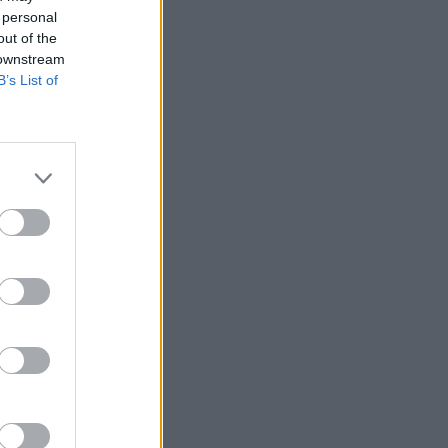
 personal
out of the
 downstream
B’s List of