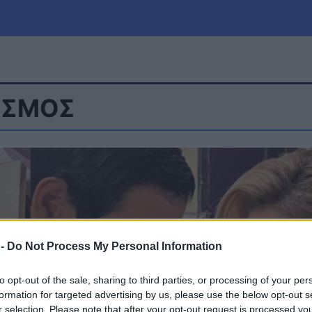
ΙΣΜΟΣ
μία
Πολιτική
Τράπεζες
Επιδοτήσεις
le
Αθλητικά
ΕΣΠΑ
α
Καιρός
 -
Do Not Process My Personal Information
to opt-out of the sale, sharing to third parties, or processing of your per
formation for targeted advertising by us, please use the below opt-out s
r selection. Please note that after your opt-out request is processed y