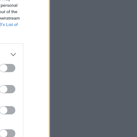
 personal
out of the
 downstream
B’s List of