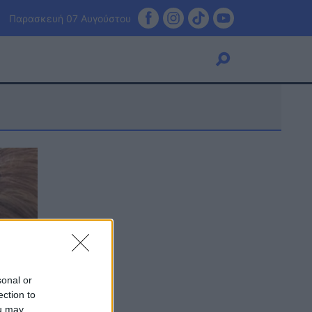
Παρασκευή 07 Αυγούστου
Viral
Κουζίνα
Ζώδια
Pet
Πίστη
sonal or
ection to
ou may