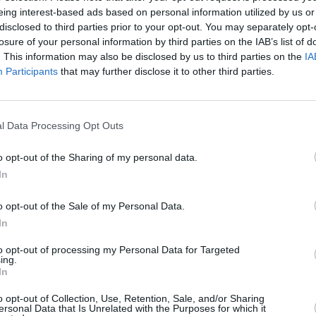
eing interest-based ads based on personal information utilized by us or
disclosed to third parties prior to your opt-out. You may separately opt-
losure of your personal information by third parties on the IAB’s list of
. This information may also be disclosed by us to third parties on the
IA
Participants
that may further disclose it to other third parties.
l Data Processing Opt Outs
o opt-out of the Sharing of my personal data.
In
o opt-out of the Sale of my Personal Data.
In
αι οι χρήστες του twitter την
to opt-out of processing my Personal Data for Targeted
ing.
In
νά, που παίζει στη σειρά «Τα καλύτερά μας
o opt-out of Collection, Use, Retention, Sale, and/or Sharing
ύτερης σεζόν και το επεισόδιο αποθεώθηκε από
ersonal Data that Is Unrelated with the Purposes for which it