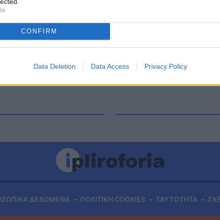
lected.
ωνά και τα Καλύτερα μας Χρόνια Η σειρά «Τα
In
ο σενάριο και την ρετρό αισθητική της, χθες
CONFIRM
Data Deletion
Data Access
Privacy Policy
ΟΣΩΠΙΚΑ ΔΕΔΟΜΕΝΑ
ΠΟΛΙΤΙΚΗ COOKIES
ΤΑΥΤΟΤΗΤΑ
ΣΧ