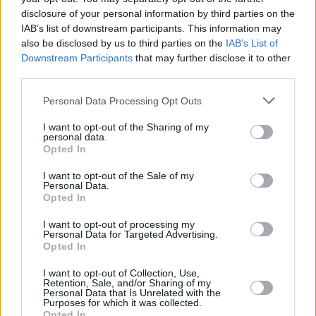
Viral
disclosure of your personal information by third parties on the
IAB’s list of downstream participants. This information may
Κουζίνα
LIFESTYLE
also be disclosed by us to third parties on the
IAB’s List of
«Θα είμαι πάντα Τζένη Μπαλατσινού»: Η
Downstream Participants
that may further disclose it to other
Ζώδια
third parties.
σύζυγος του Κικίλια εξηγεί γιατί δεν
άλλαξε ποτέ επώνυμο μετά από 2 γάμους
Personal Data Processing Opt Outs
Pet
I want to opt-out of the Sharing of my
Πίστη
personal data.
Opted In
I want to opt-out of the Sale of my
Personal Data.
Opted In
I want to opt-out of processing my
Personal Data for Targeted Advertising.
Opted In
I want to opt-out of Collection, Use,
Retention, Sale, and/or Sharing of my
Personal Data that Is Unrelated with the
Purposes for which it was collected.
LIFESTYLE
Opted In