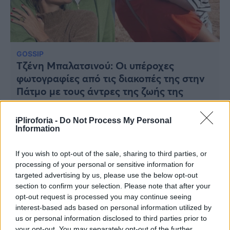
Υγεία
Γυναίκα
Καιρός
GOSSIP
Τζένη Μπαλατσινού: Oι υπέροχες
φωτογραφίες από τις διακοπές της στην
Πάτμο με τους άντρες της ζωής της
iPliroforia -
Do Not Process My Personal
Information
If you wish to opt-out of the sale, sharing to third parties, or
processing of your personal or sensitive information for
targeted advertising by us, please use the below opt-out
section to confirm your selection. Please note that after your
opt-out request is processed you may continue seeing
interest-based ads based on personal information utilized by
us or personal information disclosed to third parties prior to
your opt-out. You may separately opt-out of the further