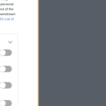
 personal
out of the
 downstream
B’s List of