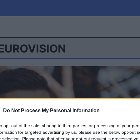
EUROVISION
μία
Πολιτική
Τράπεζες
Επιδοτήσεις
le
Αθλητικά
ΕΣΠΑ
α
Καιρός
 -
Do Not Process My Personal Information
to opt-out of the sale, sharing to third parties, or processing of your per
formation for targeted advertising by us, please use the below opt-out s
r selection. Please note that after your opt-out request is processed y