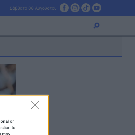
Σάββατο 08 Αυγούστου
Viral
Κουζίνα
Ζώδια
Pet
Πίστη
sonal or
ection to
ou may