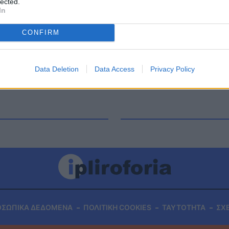
lected.
 που δικαίως θα πάει στη Eurovision φέτος. Θα
In
το παρακάτω βίντεο. Σχεδόν 2 μήνες μακριά είναι
CONFIRM
Data Deletion
Data Access
Privacy Policy
ΟΣΩΠΙΚΑ ΔΕΔΟΜΕΝΑ
ΠΟΛΙΤΙΚΗ COOKIES
ΤΑΥΤΟΤΗΤΑ
ΣΧ