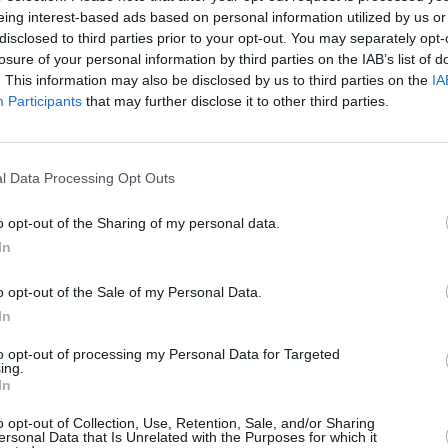
eing interest-based ads based on personal information utilized by us or
disclosed to third parties prior to your opt-out. You may separately opt-
losure of your personal information by third parties on the IAB’s list of
. This information may also be disclosed by us to third parties on the
IA
Participants
that may further disclose it to other third parties.
l Data Processing Opt Outs
o opt-out of the Sharing of my personal data.
In
o opt-out of the Sale of my Personal Data.
In
 λεπτά- Το τραγούδι της Κύπρου
to opt-out of processing my Personal Data for Targeted
ing.
In
ν Πέμπτη 2 Μαρτίου στη δημοσιότητα ήρθε και το
o opt-out of Collection, Use, Retention, Sale, and/or Sharing
Lambrou με τίτλο«Break a Broken Heart».
ersonal Data that Is Unrelated with the Purposes for which it