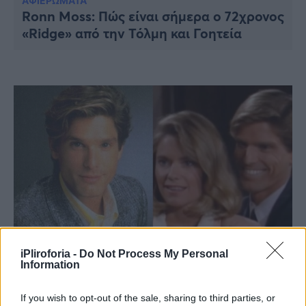
Υγεία
ΑΦΙΕΡΩΜΑΤΑ
Ronn Moss: Πώς είναι σήμερα ο 72χρονος
«Ridge» από την Τόλμη και Γοητεία
Γυναίκα
Καιρός
iPliroforia -
Do Not Process My Personal
LIFESTYLE
Information
Δεν τον αγγίζει ο χρόνος: Ο Θορν του
“Τόλμη και Γοητεία” μεγαλώνει φυσικά
If you wish to opt-out of the sale, sharing to third parties, or