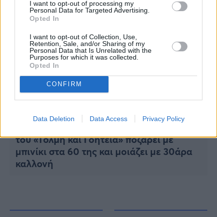
I want to opt-out of processing my
Personal Data for Targeted Advertising.
Opted In
I want to opt-out of Collection, Use,
Retention, Sale, and/or Sharing of my
Personal Data that Is Unrelated with the
Purposes for which it was collected.
Opted In
CONFIRM
LIFESTYLE
Data Deletion
Data Access
Privacy Policy
Σαν να μην πέρασε μια μέρα: Η Μπρουκ
του «Τόλμη και Γοητεία» ποζάρει με
μπινίκι στα 60 της και μοιάζει με 30άρα
καλλονή