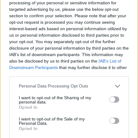
στα 69 του χωρίς πλαστικές και
Viral
processing of your personal or sensitive information for
παραμένει ένας κούκλος
targeted advertising by us, please use the below opt-out
section to confirm your selection. Please note that after your
Κουζίνα
opt-out request is processed you may continue seeing
interest-based ads based on personal information utilized by
Ζώδια
us or personal information disclosed to third parties prior to
your opt-out. You may separately opt-out of the further
Pet
disclosure of your personal information by third parties on the
IAB’s list of downstream participants. This information may
Πίστη
also be disclosed by us to third parties on the
IAB’s List of
Downstream Participants
that may further disclose it to other
third parties.
Personal Data Processing Opt Outs
I want to opt-out of the Sharing of my
LIFESTYLE
personal data.
Opted In
Tόλμη και Γοητεία: Δείτε πώς είναι
σήμερα ο Θορν Φόρεστερ
I want to opt-out of the Sale of my
Personal Data.
Opted In