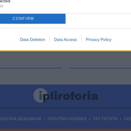
lected.
α, Ηλίας Μίχος, προσπαθεί να επικοινωνήσει με
In
ου χωρίς αποτέλεσμα. Σύμφωνα με τον ΑΝΤ1 ο
ήσει με τα […]
CONFIRM
Data Deletion
Data Access
Privacy Policy
ΟΣΩΠΙΚΑ ΔΕΔΟΜΕΝΑ
ΠΟΛΙΤΙΚΗ COOKIES
ΤΑΥΤΟΤΗΤΑ
ΣΧ