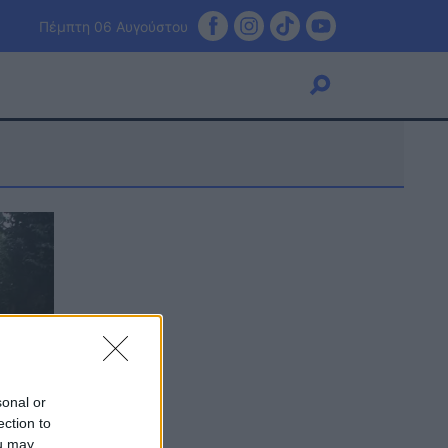
Πέμπτη 06 Αυγούστου
Viral
Κουζίνα
Ζώδια
Pet
Πίστη
sonal or
ection to
ou may