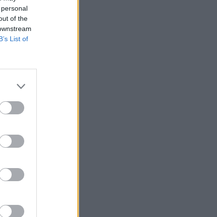
 personal
out of the
 downstream
B’s List of