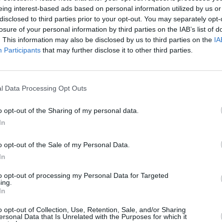
eing interest-based ads based on personal information utilized by us or
disclosed to third parties prior to your opt-out. You may separately opt-
losure of your personal information by third parties on the IAB’s list of
. This information may also be disclosed by us to third parties on the
IA
Participants
that may further disclose it to other third parties.
l Data Processing Opt Outs
o opt-out of the Sharing of my personal data.
In
o opt-out of the Sale of my Personal Data.
In
εί» λέει η πρώην σύζυγος του
to opt-out of processing my Personal Data for Targeted
ing.
In
δήποτε επικοινωνία μαζί του» λέει η πρώην
o opt-out of Collection, Use, Retention, Sale, and/or Sharing
ισμένος κατηγορούμενος για την υπόθεση
ersonal Data that Is Unrelated with the Purposes for which it