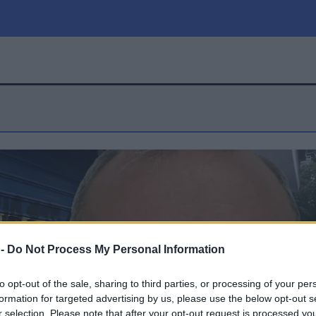
μία
Πολιτική
Τράπεζες
Επιδοτήσεις
le
Αθλητικά
ΕΣΠΑ
α
Καιρός
 -
Do Not Process My Personal Information
to opt-out of the sale, sharing to third parties, or processing of your per
formation for targeted advertising by us, please use the below opt-out s
r selection. Please note that after your opt-out request is processed y