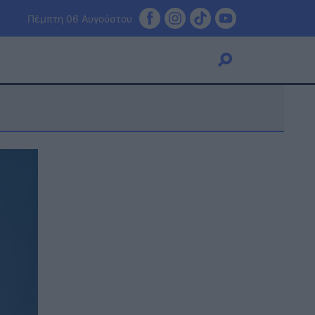
Πέμπτη 06 Αυγούστου
Viral
Κουζίνα
Ζώδια
Pet
Πίστη