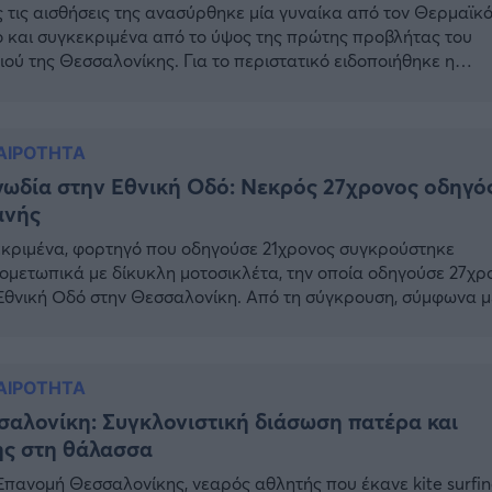
 τις αισθήσεις της ανασύρθηκε μία γυναίκα από τον Θερμαϊκ
 και συγκεκριμένα από το ύψος της πρώτης προβλήτας του
ιού της Θεσσαλονίκης. Για το περιστατικό ειδοποιήθηκε η
ική Αρχή Θεσσαλονίκης στις 12 το μεσημέρι και άμεσα έσπευσ
ς του Λιμενικού για την ανάσυρσή της. Την άτυχη γυναίκα,
ωνα με το ΑΠΕ-ΜΠΕ, παρέλαβε ασθενοφόρο του […]
ΑΙΡΟΤΗΤΑ
ωδία στην Εθνική Οδό: Νεκρός 27χρονος οδηγό
ανής
κριμένα, φορτηγό που οδηγούσε 21χρονος συγκρούστηκε
ομετωπικά με δίκυκλη μοτοσικλέτα, την οποία οδηγούσε 27χρ
Εθνική Οδό στην Θεσσαλονίκη. Από τη σύγκρουση, σύμφωνα μ
ΠΕ, τραυματίστηκε σοβαρά ο οδηγός της μοτοσικλέτας, ο οπ
μίστηκε στο Γενικό Νοσοκομείο Έδεσσας, όπου δυστυχώς υπέ
ραύματά του. Για τα ακριβή αίτια του δυστυχήματος διενεργείτ
ΑΙΡΟΤΗΤΑ
άκριση από το […]
αλονίκη: Συγκλονιστική διάσωση πατέρα και
ης στη θάλασσα
Επανομή Θεσσαλονίκης, νεαρός αθλητής που έκανε kite surfi