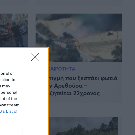
ΕΠΙΚΑΙΡΟΤΗΤΑ
sonal or
πεσε σε
Η στιγμή που ξεσπάει φωτιά
ection to
στην Αρεθούσα –
ou may
Αναζητείται 22χρονος
 personal
out of the
 downstream
B’s List of