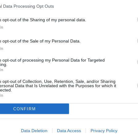
l Data Processing Opt Outs
 ξέσπασε το μεσημέρι του Σαββάτου (26/7) σε αγροτοδασική
η στην περιοχή Αρέθουσα του δήμου Βόλβης στη Θεσσαλονίκη
o opt-out of the Sharing of my personal data.
ημείο επιχειρούν ισχυρές επίγειες και εναέριες δυνάμεις της
βεστικής για την κατάσβεση της φωτιάς. Συγκεκριμένα,
In
οποιήθηκαν 65 πυροσβέστες με δύο ομάδες πεζοπόρων τμημ
ης ΕΜΟΔΕ, 23 οχήματα και δύο ελικόπτερα και τρία αεροσκάφ
o opt-out of the Sale of my Personal Data.
ς, υπάρχει […]
In
ΑΙΡΟΤΗΤΑ
to opt-out of processing my Personal Data for Targeted
η: Έφυγαν από την ζωή δύο λουόμενοι σε παραλ
ing.
In
ίδιας περιοχής
76χρονο παρασχέθηκαν οι πρώτες βοήθειες από εθελοντή
o opt-out of Collection, Use, Retention, Sale, and/or Sharing
ersonal Data that Is Unrelated with the Purposes for which it
στη, νοσηλεύτρια και πλήρωμα ασθενοφόρου του ΕΚΑΒ στην
lected.
λονίκη, χωρίς όμως αποτέλεσμα. Στη συνέχεια ο 76χρονος
In
έρθηκε στο Γενικό Νοσοκομείο Θεσσαλονίκης «Παπαγεωργίο
διαπιστώθηκε ο θάνατός του. Από το Β’ Λιμενικό Τμήμα Σταυρ
CONFIRM
ιμεναρχείου Ιερισσού που διενεργεί την προανάκριση,
ΑΙΡΟΤΗΤΑ
γέλθηκε η διενέργεια νεκροψίας-νεκροτομής. Χθες το απόγε
ΑΚΤΟ: Νέα πυρκαγιά τώρα στην Ελλάδα
Data Deletion
Data Access
Privacy Policy