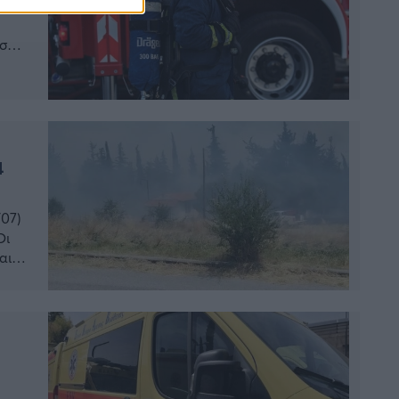
 στη
για
…]
4
/07)
Οι
αι
ις