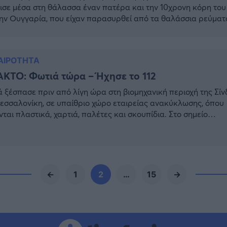
ισε μέσα στη θάλασσα έναν πατέρα και την 10χρονη κόρη του
ην Ουγγαρία, που είχαν παρασυρθεί από τα θαλάσσια ρεύματ
περιοχή του Ναυαγίου. Ο νεαρός που έκανε προπόνηση είδε 
ά δύο κεφάλια να εξέχουν στη θάλασσα. Αμέσως πήγε προς τ
 τους και […]
ΑΙΡΟΤΗΤΑ
ΚΤΟ: Φωτιά τώρα – Ήχησε το 112
 ξέσπασε πριν από λίγη ώρα στη βιομηχανική περιοχή της Σίν
εσσαλονίκη, σε υπαίθριο χώρο εταιρείας ανακύκλωσης, όπου
νται πλαστικά, χαρτιά, παλέτες και σκουπίδια. Στο σημείο
ιρούν 32 πυροσβέστες με 12 οχήματα. #Θεσσαλονίκη: #Φωτιά 
της Σίνδου (3) – https://t.co/TLuPz89XmJ
witter.com/1AqoBYGhma — Rthess.gr (@RThessaloniki) July 11,
Πριν από λίγο, εστάλη μήνυμα από […]
←
1
2
…
15
→