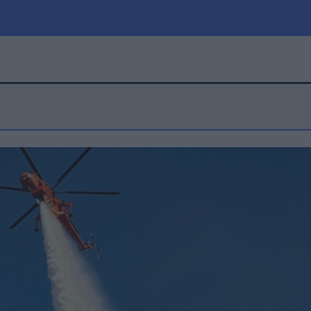
μία
Πολιτική
Τράπεζες
Επιδοτήσεις
le
Αθλητικά
ΕΣΠΑ
α
Καιρός