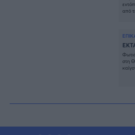
εντόπ
από τ
στην 
μακρι
μέρος
ΕΠΙΚ
ΈΚΤΑ
Φωτιά
στη Θ
καίγο
επιχε
ΒΙΠΕ 
pic.t
2025 