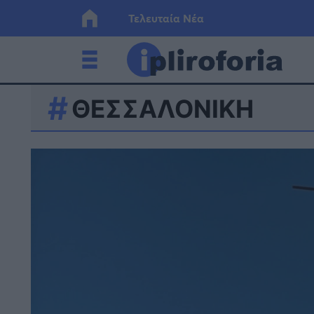
Τελευταία Νέα
ΘΕΣΣΑΛΟΝΙΚΗ
Ελλάδα
Οικονο
Κόσμος
Lifesty
Υγεία
Γυναίκ