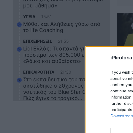
μου μάθημα»
ΥΓΕΙΑ
15:51
Μύθοι και Αλήθειες γύρω από
το life Coaching
ΕΠΙΧΕΙΡΗΣΕΙΣ
21:55
Lidl Ελλάς: Τι απαντά για το
πρόστιμο των 805.000 ευρώ –
iPliroforia
«Άδικο και αυθαίρετο»
ΕΠΙΚ
ΕΠΙΚΑΙΡΟΤΗΤΑ
21:30
If you wish 
Τραγ
sensitive in
Στο εκπαιδευτικό του ταξίδι
από 
confirm you
σκοτώθηκε ο 20χρονος
continue se
ναυτικός του Blue Star Chios –
information 
Πώς έγινε το τραγικό
further disc
δυστύχημα
ΖΩΔΙΑ
21:10
participants
Downstream 
Αυτά τα 3 ζώδια θα πετύχουν
ΕΠΙΚ
το 2026: Πότε θα έρθει η
μεγάλη αλλαγή
Έκτα