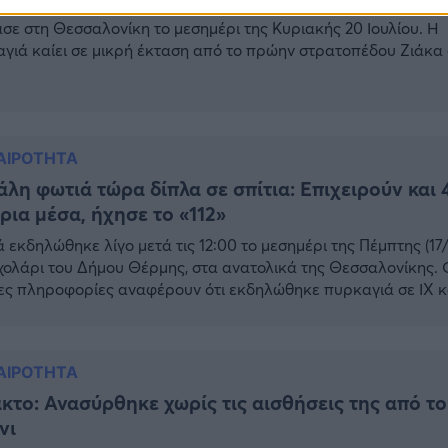
ερμός σήμανε στην Πυροσβεστική Υπηρεσία για φωτιά που
σε στη Θεσσαλονίκη το μεσημέρι της Κυριακής 20 Ιουλίου. Η
γιά καίει σε μικρή έκταση από το πρώην στρατοπέδου Ζιάκα
ή Θεσσαλονίκη σε καίει ξερά χόρτα και σκουπίδια. Στο σημείο 
ατάσβεση της επιχειρούν πέντε οχήματα με 10 πυροσβέστες.
σότερες Ειδήσεις σήμερα Συνεντεύξεις 18/11/2025 Δήμητρα [
ΑΙΡΟΤΗΤΑ
λη φωτιά τώρα δίπλα σε σπίτια: Επιχειρούν και 
ρια μέσα, ήχησε το «112»
 εκδηλώθηκε λίγο μετά τις 12:00 το μεσημέρι της Πέμπτης (17
χολάρι του Δήμου Θέρμης, στα ανατολικά της Θεσσαλονίκης. 
ς πληροφορίες αναφέρουν ότι εκδηλώθηκε πυρκαγιά σε ΙΧ κ
όγες επεκτάθηκαν στα πρανή. Αυτήν την ώρα καίγονται ξερά
 σε χωράφι δίπλα στα κοιμητήρια, σύμφωνα με το rthess.gr. Στ
, εστάλη μήνυμα από […]
ΑΙΡΟΤΗΤΑ
κτο: Ανασύρθηκε χωρίς τις αισθήσεις της από το
νι