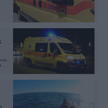
ό
ε
ς
ονος
ε το
οίος
κυψε
αι
ng