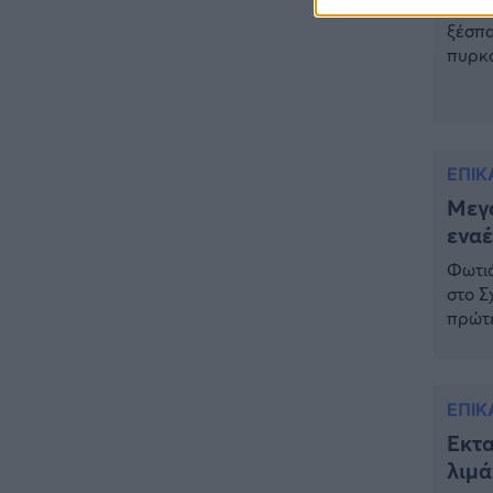
Συναγ
ξέσπα
ΕΛΛΑΔΑ
18:25
πυρκα
Θρήνος: Πέθανε γνωστός
δυτικ
Έλληνας ηθοποιός – Η
την κ
ανακοίνωση του Μπιμπίλα
Περισ
ΕΠΙΚΑΙΡΟΤΗΤΑ
17:27
ΕΠΙΚ
Συνεχίζεται το θρίλερ στην
Βοιωτία: Τι αποκαλύπτει ο
Μεγά
Τζόνι από την Αλβανία για την
εναέ
62χρονη και τον λάκκο
Φωτιά
ΕΠΙΚΑΙΡΟΤΗΤΑ
16:56
στο Σ
Έκτακτο: Νέα πυρκαγιά τώρα
πρώτε
στην Ελλάδα – Σηκώθηκαν 3
οι φλ
εναέρια μέσα
χόρτα
13:10
ΕΛΛΑΔΑ
16:32
ΕΠΙΚ
Πρόεδρος Αρείου Πάγου: Η
Έκτα
«ενόχληση» με τους πολίτες
λιμά
για τα Τέμπη- «Αυτή η χώρα