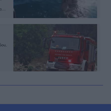
α
από
ο
δου,
στη