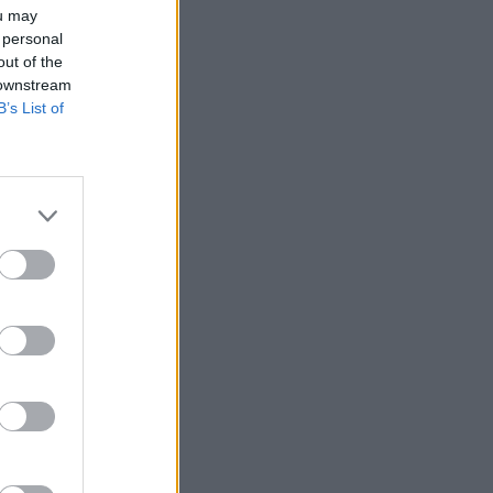
ou may
 personal
out of the
 downstream
B’s List of