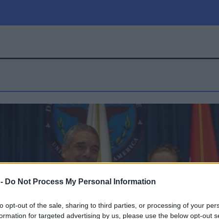
μία
Πολιτική
Τράπεζες
Επιδοτήσεις
le
Αθλητικά
ΕΣΠΑ
α
Καιρός
 -
Do Not Process My Personal Information
to opt-out of the sale, sharing to third parties, or processing of your per
formation for targeted advertising by us, please use the below opt-out s