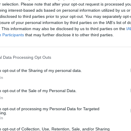
r selection. Please note that after your opt-out request is processed y
eing interest-based ads based on personal information utilized by us or
disclosed to third parties prior to your opt-out. You may separately opt-
losure of your personal information by third parties on the IAB’s list of
. This information may also be disclosed by us to third parties on the
IA
Participants
that may further disclose it to other third parties.
l Data Processing Opt Outs
o opt-out of the Sharing of my personal data.
In
o opt-out of the Sale of my Personal Data.
ματικούς μας: Η Ελληνίδα
In
άλα, εκθειάστηκε για τον
to opt-out of processing my Personal Data for Targeted
ing.
ΗΠΑ
In
 της Πολεμικής Αεροπορίας, της Σμηναγού και
o opt-out of Collection, Use, Retention, Sale, and/or Sharing