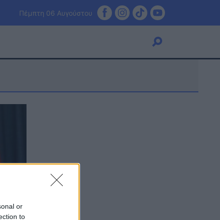
Πέμπτη 06 Αυγούστου
Viral
Κουζίνα
Ζώδια
Pet
Πίστη
sonal or
ection to