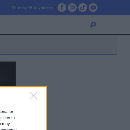
Πέμπτη 06 Αυγούστου
Viral
Κουζίνα
Ζώδια
Pet
Πίστη
sonal or
ection to
ou may
 personal