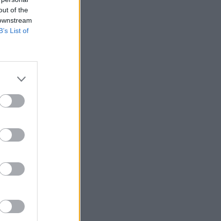
out of the
 downstream
B’s List of