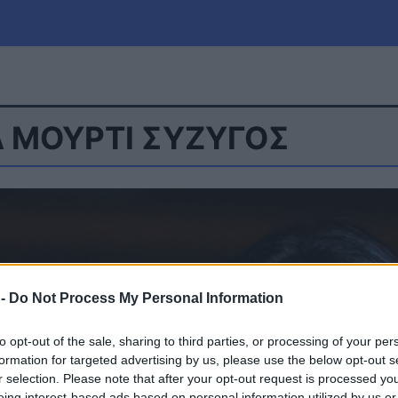
Α ΜΟΥΡΤΙ ΣΥΖΥΓΟΣ
μία
Πολιτική
Τράπεζες
Επιδοτήσεις
le
Αθλητικά
ΕΣΠΑ
α
Καιρός
 -
Do Not Process My Personal Information
to opt-out of the sale, sharing to third parties, or processing of your per
formation for targeted advertising by us, please use the below opt-out s
r selection. Please note that after your opt-out request is processed y
eing interest-based ads based on personal information utilized by us or