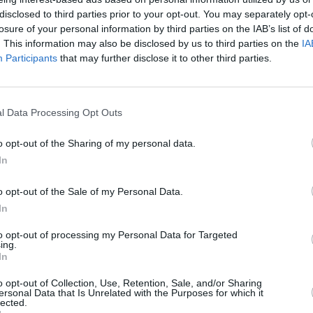
disclosed to third parties prior to your opt-out. You may separately opt-
losure of your personal information by third parties on the IAB’s list of
. This information may also be disclosed by us to third parties on the
IA
Participants
that may further disclose it to other third parties.
l Data Processing Opt Outs
o opt-out of the Sharing of my personal data.
In
o opt-out of the Sale of my Personal Data.
In
ζυγος του Ρίσι Σούνακ
to opt-out of processing my Personal Data for Targeted
ing.
In
πουργού της Βρετανίας Ρίσι Σουνάκ, Αξάτα
ούχου ιδρυτή της εταιρείας τεχνολογίας «Infosys»,
o opt-out of Collection, Use, Retention, Sale, and/or Sharing
 Σουντά Μούρτι, είναι η πρώτη γυναίκα μηχανικός
ersonal Data that Is Unrelated with the Purposes for which it
lected.
ρη αυτοκινητοβιομηχανία της Ινδίας, σύμφωνα με