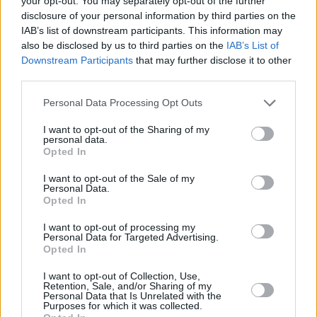
your opt-out. You may separately opt-out of the further
disclosure of your personal information by third parties on the
IAB’s list of downstream participants. This information may
also be disclosed by us to third parties on the
IAB’s List of
Downstream Participants
that may further disclose it to other
third parties.
Personal Data Processing Opt Outs
I want to opt-out of the Sharing of my
personal data.
Opted In
ΠΟΛΙΤΙΚΗ
Ερντογάν σε Σολτς: «Η Γερμανία να
I want to opt-out of the Sale of my
επιστρέψει στην ουδετερότητα στα
Personal Data.
Opted In
ελληνοτουρκικά»
I want to opt-out of processing my
Personal Data for Targeted Advertising.
Opted In
I want to opt-out of Collection, Use,
Retention, Sale, and/or Sharing of my
Personal Data that Is Unrelated with the
Purposes for which it was collected.