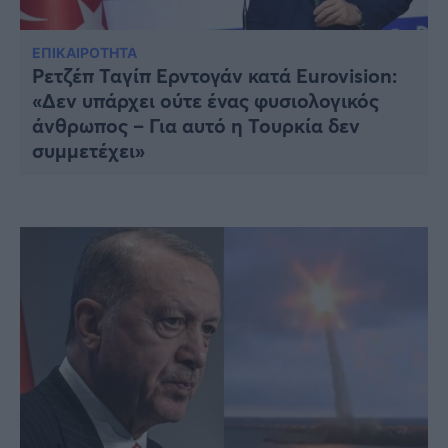
Υγεία
Γυναίκα
ΕΠΙΚΑΙΡΟΤΗΤΑ
Ρετζέπ Ταγίπ Ερντογάν κατά Eurovision:
Καιρός
«Δεν υπάρχει ούτε ένας φυσιολογικός
άνθρωπος – Για αυτό η Τουρκία δεν
συμμετέχει»