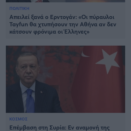
Viral
ΠΟΛΙΤΙΚΗ
Απειλεί ξανά ο Ερντογάν: «Οι πύραυλοι
Κουζίνα
Tayfun θα χτυπήσουν την Αθήνα αν δεν
Ζώδια
κάτσουν φρόνιμα οι Έλληνες»
Pet
Πίστη
ΚΟΣΜΟΣ
Επέμβαση στη Συρία: Εν αναμονή της