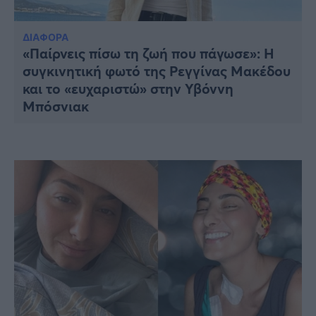
Υγεία
Γυναίκα
ΔΙΑΦΟΡΑ
«Παίρνεις πίσω τη ζωή που πάγωσε»: Η
Καιρός
συγκινητική φωτό της Ρεγγίνας Μακέδου
και το «ευχαριστώ» στην Υβόννη
Μπόσνιακ