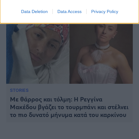
Data Deletion
Data Access
Privacy Policy
STORIES
Με θάρρος και τόλμη: Η Ρεγγίνα
Μακέδου βγάζει το τουρμπάνι και στέλνει
το πιο δυνατό μήνυμα κατά του καρκίνου