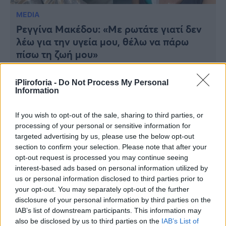
Viral
MEDIA
Ρεγγίνα Μακέδου: «Με ρωτάτε γιατί δεν
Κουζίνα
λέω για την υγεία μου, θέλω να πάρω
Ζώδια
πίσω τη ζωή μου»
Pet
iPliroforia -
Do Not Process My Personal
Information
Πίστη
If you wish to opt-out of the sale, sharing to third parties, or
processing of your personal or sensitive information for
targeted advertising by us, please use the below opt-out
section to confirm your selection. Please note that after your
opt-out request is processed you may continue seeing
interest-based ads based on personal information utilized by
us or personal information disclosed to third parties prior to
your opt-out. You may separately opt-out of the further
disclosure of your personal information by third parties on the
LIFESTYLE
IAB’s list of downstream participants. This information may
«Πρώτη φορά που αγκάλιασα άνθρωπο
also be disclosed by us to third parties on the
IAB’s List of