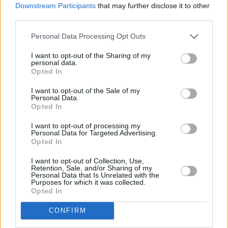
μετά από 7 μήνες»: Η ανάρτηση της
Downstream Participants
that may further disclose it to other
third parties.
Ρεγγίνας Μακέδου που ραγίζει καρδιές
Personal Data Processing Opt Outs
I want to opt-out of the Sharing of my
personal data.
Opted In
I want to opt-out of the Sale of my
Personal Data.
Opted In
I want to opt-out of processing my
Personal Data for Targeted Advertising.
Opted In
I want to opt-out of Collection, Use,
Retention, Sale, and/or Sharing of my
ΔΗΛΩΣΕΙΣ
Personal Data that Is Unrelated with the
Purposes for which it was collected.
«Δεν ξέρω ποιος είσαι, αλλά σ’
Opted In
ευχαριστώ»: Το συγκινητικό μήνυμα της
Ρεγγίνας Μακέδου για τον σωτήρα της
CONFIRM
και το νέο έτος