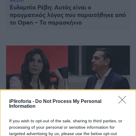
Υγεία
MEDIA
Ευλαμπία Ρέβη: Aυτός είναι ο
πραγματικός λόγος που παραιτήθηκε από
Γυναίκα
το Open – Το παρασκήνιο
Καιρός
iPliroforia -
Do Not Process My Personal
Information
If you wish to opt-out of the sale, sharing to third parties, or
ΠΟΛΙΤΙΚΗ
processing of your personal or sensitive information for
Μόλις μαθεύτηκε: Παραιτήθηκε η Πόπη
targeted advertising by us, please use the below opt-out