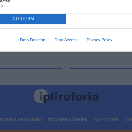
lected.
νη και Παύλο Τσίμα. Κυριάκος Μητσοτάκης: «Τα
In
ίγο ακόμα στον στάβλο» Για όλα όσα ακούγονται
CONFIRM
Data Deletion
Data Access
Privacy Policy
ΟΣΩΠΙΚΑ ΔΕΔΟΜΕΝΑ
ΠΟΛΙΤΙΚΗ COOKIES
ΤΑΥΤΟΤΗΤΑ
ΣΧ