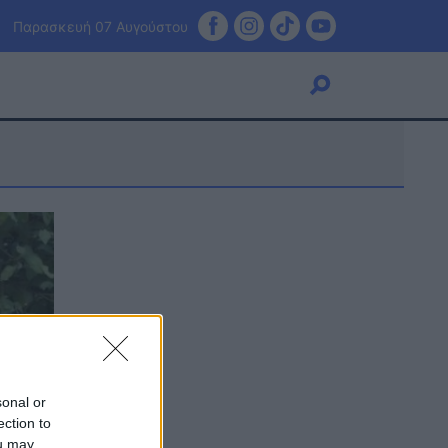
Παρασκευή 07 Αυγούστου
Viral
Κουζίνα
Ζώδια
Pet
Πίστη
sonal or
ection to
ou may