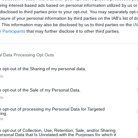
eing interest-based ads based on personal information utilized by us or
disclosed to third parties prior to your opt-out. You may separately opt-
losure of your personal information by third parties on the IAB’s list of
. This information may also be disclosed by us to third parties on the
IA
Participants
that may further disclose it to other third parties.
l Data Processing Opt Outs
o opt-out of the Sharing of my personal data.
In
o opt-out of the Sale of my Personal Data.
In
ν ΣΚΑΪ: «Με αυτή τη ζέστη ίσως
to opt-out of processing my Personal Data for Targeted
ες…»
ing.
In
την πρώτη του συνέντευξη σε ελληνικό ΜΜΕ
o opt-out of Collection, Use, Retention, Sale, and/or Sharing
ης Ιουνίου στο κεντρικό δελτίο ειδήσεων του ΣΚΑΪ
ersonal Data that Is Unrelated with the Purposes for which it