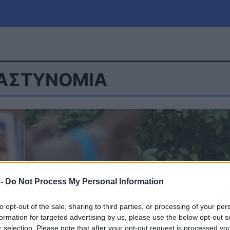
 ΑΣΤΥΝΟΜΙΑ
μία
Πολιτική
Τράπεζες
Επιδοτήσεις
le
Αθλητικά
ΕΣΠΑ
α
Καιρός
 -
Do Not Process My Personal Information
to opt-out of the sale, sharing to third parties, or processing of your per
formation for targeted advertising by us, please use the below opt-out s
r selection. Please note that after your opt-out request is processed y