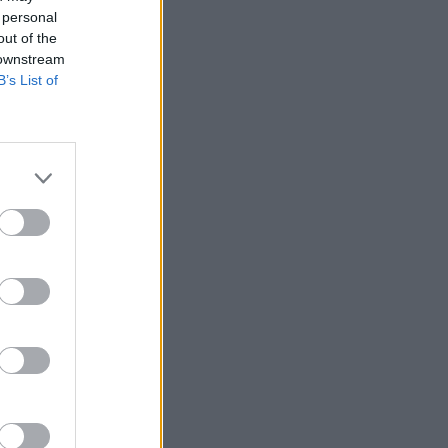
 personal
out of the
 downstream
B’s List of