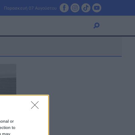
Παρασκευή 07 Αυγούστου
Viral
Κουζίνα
Ζώδια
Pet
Πίστη
sonal or
ection to
ou may