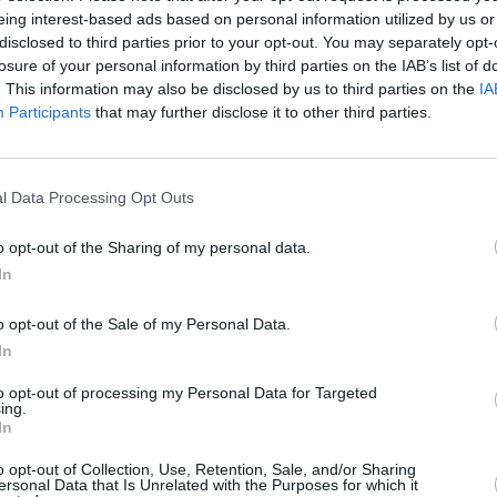
eing interest-based ads based on personal information utilized by us or
disclosed to third parties prior to your opt-out. You may separately opt-
losure of your personal information by third parties on the IAB’s list of
. This information may also be disclosed by us to third parties on the
IA
Participants
that may further disclose it to other third parties.
l Data Processing Opt Outs
o opt-out of the Sharing of my personal data.
In
o opt-out of the Sale of my Personal Data.
In
οδύνης στη κηδεία του Παναγιώτη
to opt-out of processing my Personal Data for Targeted
ς η σύζυγός και ο γιος τους
ing.
In
ίλοι, συγγενείς και συνάδελφοι τον δημοσιογράφο
o opt-out of Collection, Use, Retention, Sale, and/or Sharing
λείται αυτή την ώρα στον Ιερό Ναό του Αγίου
ersonal Data that Is Unrelated with the Purposes for which it