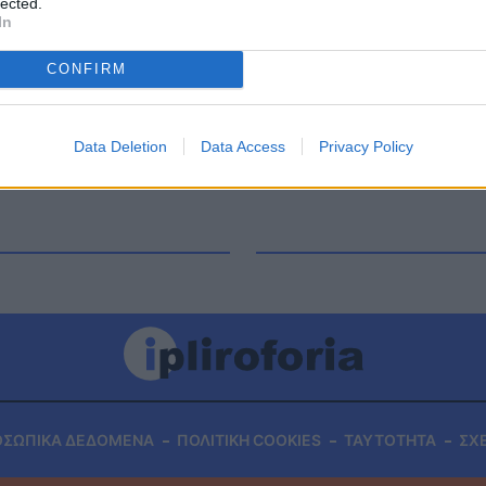
lected.
ραγματοποιείται στην Κέρτεζη Καλαβρύτων Πώς
In
ιώτης Τζένος, ο διευθυντής της εφημερίδας
 του πνοή στα […]
CONFIRM
Data Deletion
Data Access
Privacy Policy
ΟΣΩΠΙΚΑ ΔΕΔΟΜΕΝΑ
ΠΟΛΙΤΙΚΗ COOKIES
ΤΑΥΤΟΤΗΤΑ
ΣΧ