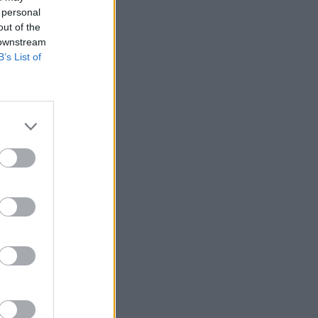
 personal
out of the
 downstream
B’s List of