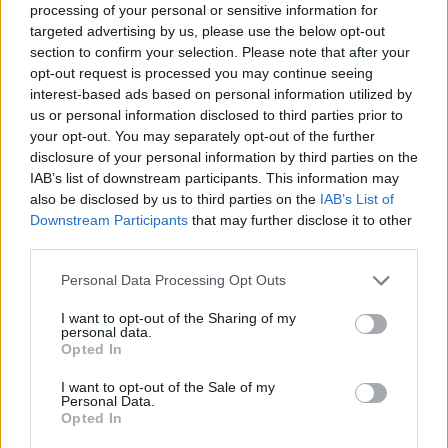
Συγκλονιστικές φωτό από την κηδεία του
Viral
processing of your personal or sensitive information for
Νίκου Καζαντζάκη πριν 65 χρόνια -Σαν
targeted advertising by us, please use the below opt-out
section to confirm your selection. Please note that after your
σήμερα το τελευταίο του ταξίδι
Κουζίνα
opt-out request is processed you may continue seeing
interest-based ads based on personal information utilized by
Ζώδια
us or personal information disclosed to third parties prior to
your opt-out. You may separately opt-out of the further
Pet
disclosure of your personal information by third parties on the
IAB’s list of downstream participants. This information may
Πίστη
also be disclosed by us to third parties on the
IAB’s List of
Downstream Participants
that may further disclose it to other
third parties.
Personal Data Processing Opt Outs
I want to opt-out of the Sharing of my
personal data.
Opted In
ΑΦΙΕΡΩΜΑΤΑ
Αλέξης Γκόλφης: Ο Έλληνας «Χριστός», η
I want to opt-out of the Sale of my
Personal Data.
τραγική ιστορία της ζωής του, τα αζήτητα
Opted In
και το μοναχικό τέλος