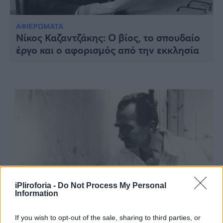
Υγεία
Γυναίκα
ΑΦΙΕΡΩΜΑΤΑ
Νίκος Καζαντζάκης: Ο βίος, το σπουδαίο
Καιρός
έργο και ο αφορισμός από την εκκλησία
iPliroforia -
Do Not Process My Personal
Information
ΠΟΛΙΤΙΣΜΟΣ
If you wish to opt-out of the sale, sharing to third parties, or