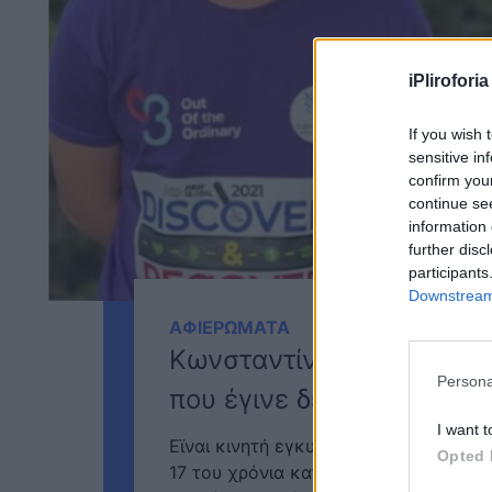
iPliroforia
If you wish 
sensitive in
confirm you
continue se
information 
further disc
participants
Downstream 
ΑΦΙΕΡΩΜΑΤΑ
Κωνσταντίνος Μαλιάρης:
Persona
που έγινε δεκτός στο Χά
I want t
Eϊναι κινητή εγκυκλοπαίδια ο Κωνστα
Opted 
17 του χρόνια κατάφερε να γίνει δε