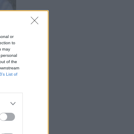
sonal or
ection to
ou may
 personal
out of the
 downstream
B’s List of