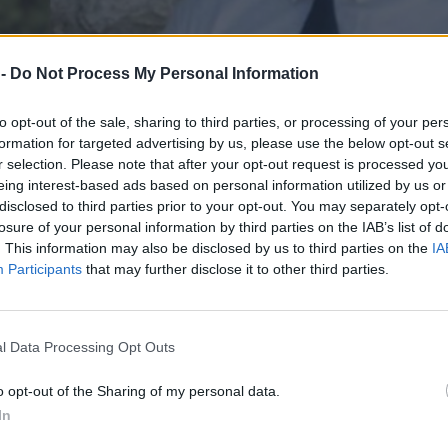
 -
Do Not Process My Personal Information
to opt-out of the sale, sharing to third parties, or processing of your per
formation for targeted advertising by us, please use the below opt-out s
r selection. Please note that after your opt-out request is processed y
eing interest-based ads based on personal information utilized by us or
disclosed to third parties prior to your opt-out. You may separately opt-
losure of your personal information by third parties on the IAB’s list of
. This information may also be disclosed by us to third parties on the
IA
Participants
that may further disclose it to other third parties.
 Ο 17χρονος Ναυπάκτιος μαθητής
l Data Processing Opt Outs
ρβαρντ
o opt-out of the Sharing of my personal data.
ντίνος Μαλιάρης από την Ναύπακτο, ο οποίος στα
In
κτός στο Χάρβαντ. Πώς κατάφερε ο Κωνσταντίνος