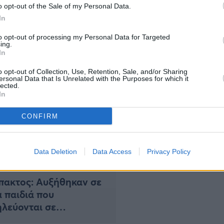
 Είναι ένα από τα πιο απαιτητικά και δύσκολα
o opt-out of the Sale of my Personal Data.
α σε αυτήν την ζωή δεν είναι ακατόρθωτο και
In
to opt-out of processing my Personal Data for Targeted
ing.
In
o opt-out of Collection, Use, Retention, Sale, and/or Sharing
ersonal Data that Is Unrelated with the Purposes for which it
lected.
In
CONFIRM
Data Deletion
Data Access
Privacy Policy
ΑΔΑ
πακτος: Αυξήθηκαν σε
α παιδιά που
λεύονται σε
οκομεία με συμπτώματα