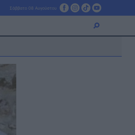
Σάββατο 08 Αυγούστου
Viral
Κουζίνα
Ζώδια
Pet
Πίστη