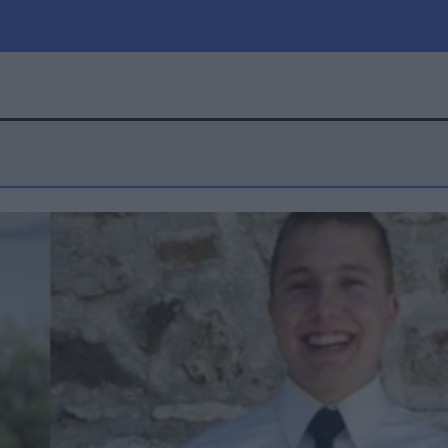
μία
Πολιτική
Τράπεζες
Επιδοτήσεις
le
Αθλητικά
ΕΣΠΑ
α
Καιρός