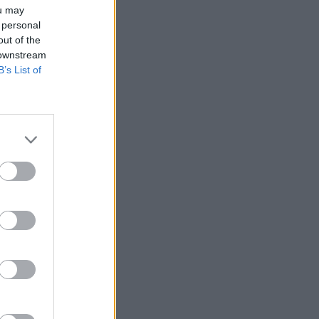
ou may
 personal
out of the
 downstream
B’s List of