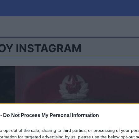
ΟΥ INSTAGRAM
μία
Πολιτική
Τράπεζες
Επιδοτήσεις
le
Αθλητικά
ΕΣΠΑ
α
Καιρός
 -
Do Not Process My Personal Information
to opt-out of the sale, sharing to third parties, or processing of your per
formation for targeted advertising by us, please use the below opt-out s