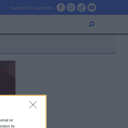
Κυριακή 09 Αυγούστου
Viral
Κουζίνα
Ζώδια
Pet
Πίστη
sonal or
ection to