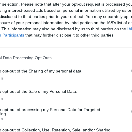
r selection. Please note that after your opt-out request is processed y
eing interest-based ads based on personal information utilized by us or
disclosed to third parties prior to your opt-out. You may separately opt-
losure of your personal information by third parties on the IAB’s list of
. This information may also be disclosed by us to third parties on the
IA
Participants
that may further disclose it to other third parties.
l Data Processing Opt Outs
o opt-out of the Sharing of my personal data.
In
o opt-out of the Sale of my Personal Data.
ναρτήσεις από Λονδίνο, το
In
 τα ρούχα της και τα σχόλια
to opt-out of processing my Personal Data for Targeted
ing.
In
ίλιου βρέθηκε τις προηγούμενες μέρες στο
o opt-out of Collection, Use, Retention, Sale, and/or Sharing