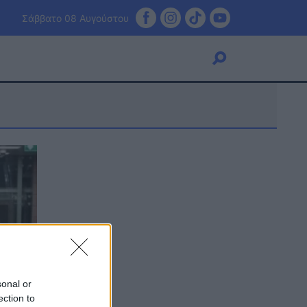
Σάββατο 08 Αυγούστου
Viral
Κουζίνα
Ζώδια
Pet
Πίστη
sonal or
ection to