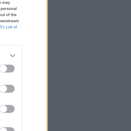
ou may
 personal
out of the
 downstream
B’s List of