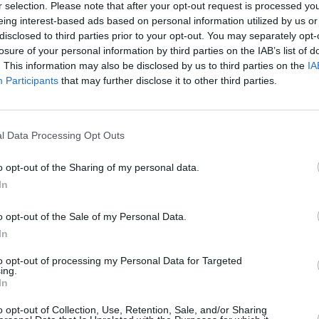
r selection. Please note that after your opt-out request is processed y
eing interest-based ads based on personal information utilized by us or
disclosed to third parties prior to your opt-out. You may separately opt-
losure of your personal information by third parties on the IAB’s list of
. This information may also be disclosed by us to third parties on the
IA
Participants
that may further disclose it to other third parties.
l Data Processing Opt Outs
o opt-out of the Sharing of my personal data.
In
o opt-out of the Sale of my Personal Data.
αγματικότητα!»: Ενθουσιάστηκαν
In
νίκης δεκάδες πολίτες
to opt-out of processing my Personal Data for Targeted
ing.
In
ίς που επισκέφτηκαν τον σταθμό Παπάφη του
ατότητα, μεταξύ άλλων, να επιβιβαστούν σε
o opt-out of Collection, Use, Retention, Sale, and/or Sharing