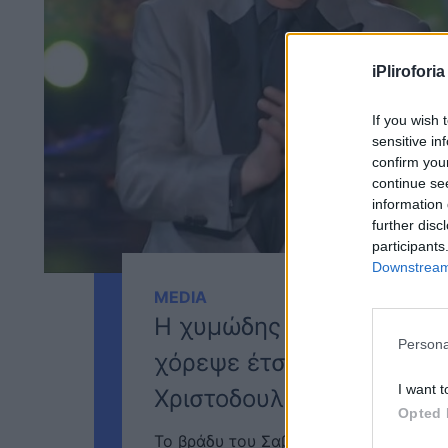
iPliroforia
If you wish 
sensitive in
confirm you
continue se
information 
further disc
participants
Downstream 
MEDIA
Η χυμώδης μελαχρινή που
Persona
χόρεψε έτσι και έχασε το 
I want t
Χριστοδουλόπουλος
Opted 
Το βράδυ του Σαββάτου ο Νίκος Κοκ