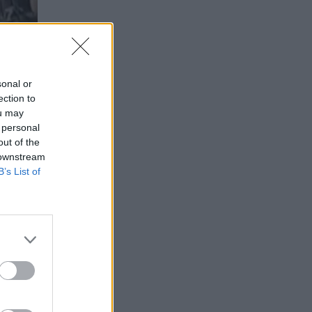
sonal or
ection to
ou may
 personal
out of the
 downstream
B’s List of