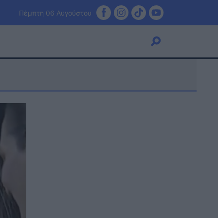
Πέμπτη 06 Αυγούστου
Viral
Κουζίνα
Ζώδια
Pet
Πίστη