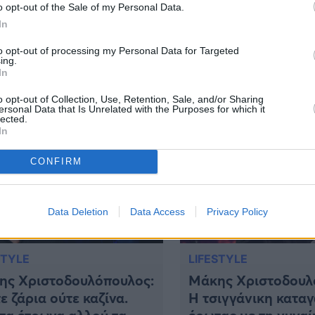
o opt-out of the Sale of my Personal Data.
ν αγαπημένο Μάκη Χριστοδουλόπουλο. Ο οποίος
In
ε ερμηνεύοντας τις μεγαλύτερες του επιτυχίες.
μελαχρινή που «τα έσπασε» στον Μάκη
to opt-out of processing my Personal Data for Targeted
ing.
ον Μάκη Χριστοδουλόπουλο, την παράσταση […]
In
o opt-out of Collection, Use, Retention, Sale, and/or Sharing
ersonal Data that Is Unrelated with the Purposes for which it
lected.
In
CONFIRM
Data Deletion
Data Access
Privacy Policy
STYLE
LIFESTYLE
ης Χριστοδουλόπουλος:
Μάκης Χριστοδουλ
ε ζάρια ούτε καζίνα.
Η τσιγγάνικη καταγ