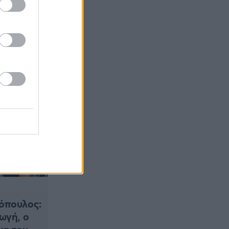
όπουλος:
ωγή, ο