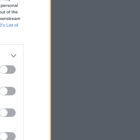
 personal
out of the
 downstream
B’s List of