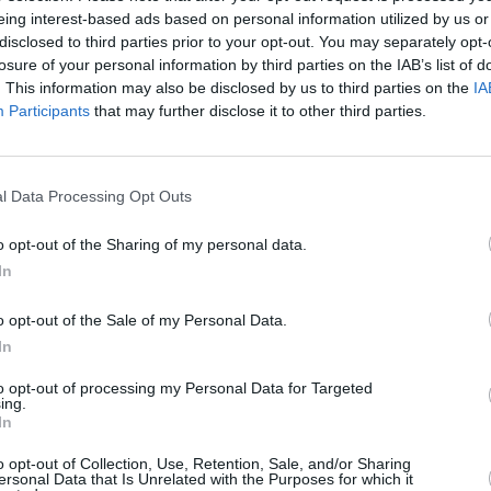
eing interest-based ads based on personal information utilized by us or
disclosed to third parties prior to your opt-out. You may separately opt-
losure of your personal information by third parties on the IAB’s list of
. This information may also be disclosed by us to third parties on the
IA
Participants
that may further disclose it to other third parties.
l Data Processing Opt Outs
o opt-out of the Sharing of my personal data.
In
o opt-out of the Sale of my Personal Data.
In
 Μητσοτάκη με τον πρόεδρο της
to opt-out of processing my Personal Data for Targeted
ing.
In
μιθ, συνάντησε ο Κυριάκος Μητσοτάκης το πρωί
o opt-out of Collection, Use, Retention, Sale, and/or Sharing
σιών του forum «The Trilateral Commission». Τί
ersonal Data that Is Unrelated with the Purposes for which it