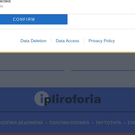
lected.
Μπραντ Σμιθ για την Microsoft Η συζήτηση των
In
υτικά σχέδια που κάνει ο τεχνολογικός
ς 18/11/2025 Δήμητρα Δερζέκου: «Λέω […]
CONFIRM
Data Deletion
Data Access
Privacy Policy
ΟΣΩΠΙΚΑ ΔΕΔΟΜΕΝΑ
ΠΟΛΙΤΙΚΗ COOKIES
ΤΑΥΤΟΤΗΤΑ
ΣΧ