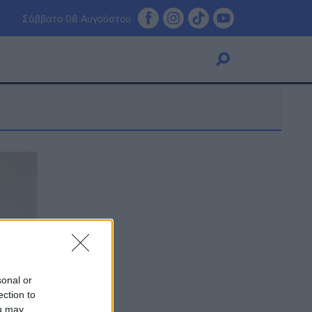
Σάββατο 08 Αυγούστου
Viral
Κουζίνα
Ζώδια
Pet
Πίστη
sonal or
ection to
ou may