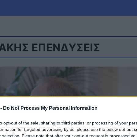
ΑΚΗΣ ΕΠΕΝΔΥΣΕΙΣ
μία
Πολιτική
Τράπεζες
Επιδοτήσεις
le
Αθλητικά
ΕΣΠΑ
α
Καιρός
 -
Do Not Process My Personal Information
to opt-out of the sale, sharing to third parties, or processing of your per
formation for targeted advertising by us, please use the below opt-out s
r selection. Please note that after your opt-out request is processed y